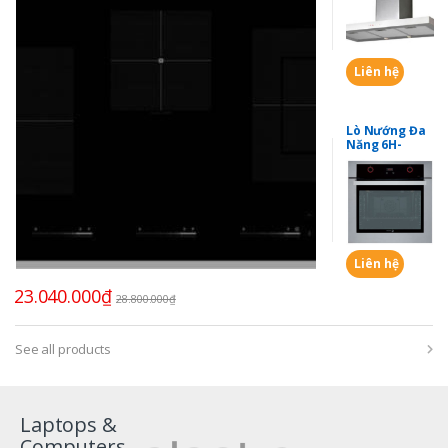
Liên hệ
Lò Nướng Đa
Năng 6H-
197AX
Liên hệ
23.040.000
₫
28.800.000
₫
See all products
Laptops &
Computers