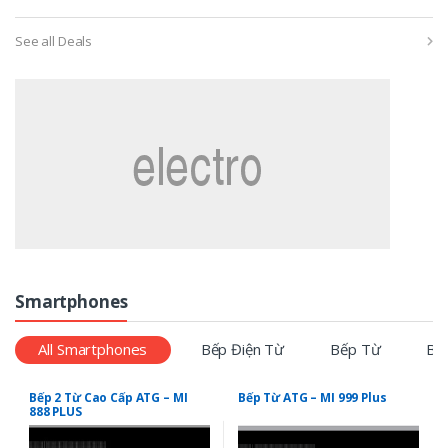
See all Deals
Smartphones
All Smartphones
Bếp Điện Từ
Bếp Từ
Bế
Bếp 2 Từ Cao Cấp ATG – MI
Bếp Từ ATG – MI 999 Plus
888 PLUS