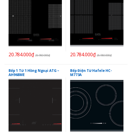
20.784.000
₫
20.784.000
₫
25.980.000
₫
25.980.000
₫
Bếp 1 Từ 1 Hồng Ngoại ATG –
Bếp Điện Từ Hafele HC-
AH968ME
M773A