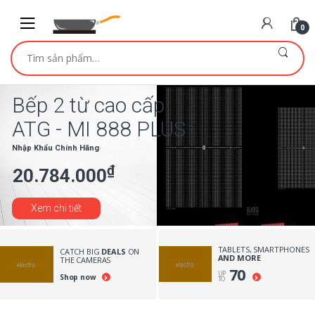
Skip
Skip
to
to
0
navigation
content
Tìm
kiếm:
₫
TABLETS, SMARTPHONES
CATCH BIG
DEALS
ON
AND MORE
THE CAMERAS
70
UP
Shop now
TO