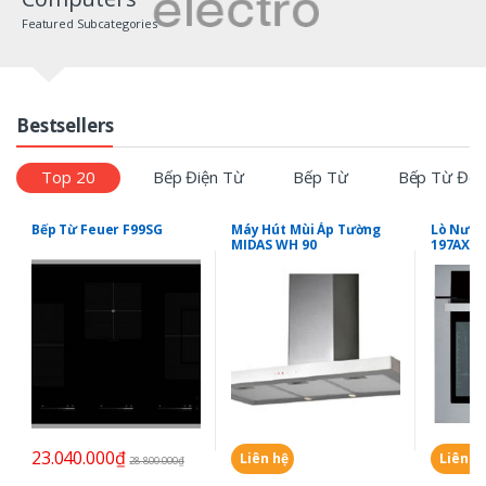
Featured Subcategories
Bestsellers
Top 20
Bếp Điện Từ
Bếp Từ
Bếp Từ Đôi
Bếp Từ Feuer F99SG
Máy Hút Mùi Áp Tường
Lò Nướn
MIDAS WH 90
197AX
23.040.000
₫
Liên hệ
Liên h
28.800.000
₫