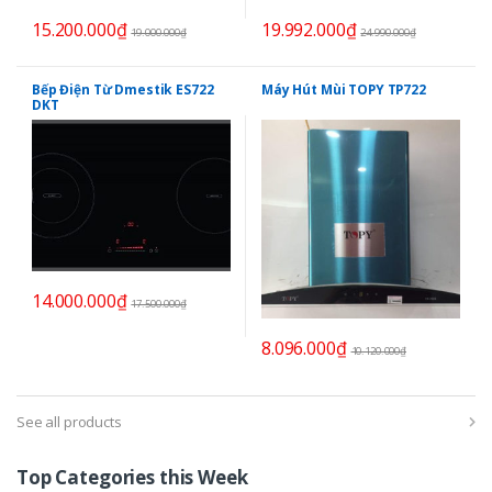
15.200.000
₫
19.992.000
₫
19.000.000
₫
24.990.000
₫
Bếp Điện Từ Dmestik ES722
Máy Hút Mùi TOPY TP722
DKT
14.000.000
₫
17.500.000
₫
8.096.000
₫
10.120.000
₫
See all products
Top Categories this Week