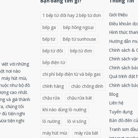
Bạn đang tìm gì?
Thông Tin
Giới thiệu
1 bếp từ đôi hay 2 bếp từ đơn
Điều khoản dị
bếp ga
bếp hồng ngoại
Hình thức tha
bếp từ
Bếp từ sunhouse
Hướng dẫn mu
Chính sách & 
bếp từ đôi
bếp từ đơn
Chính sách vậ
bếp điện từ
việt với những
Chính sách bả
một nơi nào
chi phí bếp điện từ và bếp gas
Quá trình đặt 
, máy hút mùi,
Chính sách bả
thuộc như bộ đồ
chính hãng
chảo chống dính
ượng cao nhất.
Blog
chậu rửa
chậu rửa bát
ng và giá thành
Liên hệ
a, chúng tôi
khi nào dùng lò nướng
Tuyển dụng
 đủ tiện nghi
Bản đồ đến c
ừa tiện nghi
lò nướng
lò vi sóng
Tranh sơn dầu
máy hút mùi
máy rửa bát