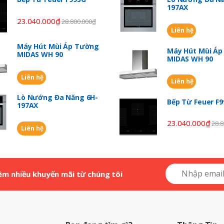
197AX
23.040.000
₫
28.800.000
₫
Liên hệ
Máy Hút Mùi Áp Tường
Máy Hút Mùi Á
MIDAS WH 90
MIDAS WH 90
Liên hệ
Liên hệ
Lò Nướng Đa Năng 6H-
Bếp Từ Feuer F
197AX
23.040.000
₫
28.8
Liên hệ
êm nhiều khuyến mãi từ chúng tôi