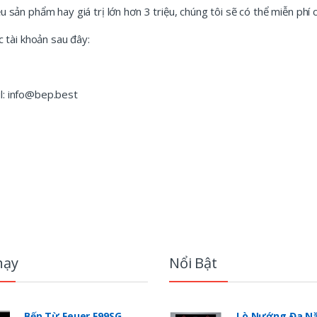
sản phẩm hay giá trị lớn hơn 3 triệu, chúng tôi sẽ có thể miễn phí 
 tài khoản sau đây:
l:
info@bep.best
hạy
Nổi Bật
Bếp Từ Feuer F99SG
Lò Nướng Đa Nă