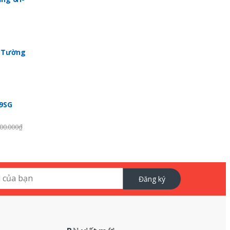
p Tường
99SG
00.000
₫
Đăng ký