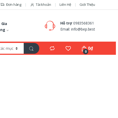
Đơn hàng
Tài khoản
Liên Hệ
Giới Thiệu
Hỗ trợ
0983568361
 Gia
Email:
info@bep.best
ụng
0
₫
0