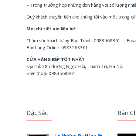
– Trong trường hợp những đơn hàng với số lượng nhiều 
Quý khách chuyển tiền cho chúng tôi vào một trong các
Mọi chi tiết xin liên hệ
:
Chăm sóc khách hàng Bán Tranh: 0983568361. | Emai
Bán hàng Online: 0983568361
CỬA HÀNG BẾP TỐT NHẤT
Địa chỉ: 385 đường Ngọc Hồi, Thanh Trì, Hà Nội
Điện thoại: 0983568361
B
r
Đặc Sắc
Bán C
a
n
Lò Nướng Đa Năng 6H-