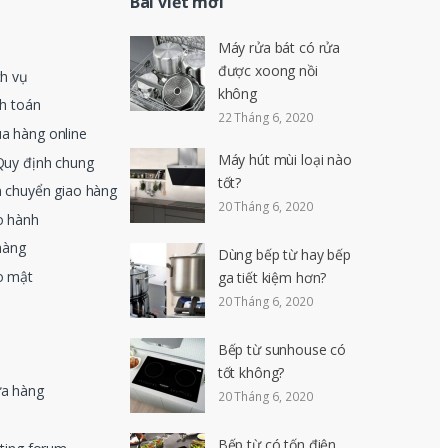
Bài viết mới
Máy rửa bát có rửa
được xoong nồi
ch vụ
không
nh toán
22 Tháng 6, 2020
a hàng online
Máy hút mùi loại nào
Quy định chung
tốt?
n chuyển giao hàng
20 Tháng 6, 2020
o hành
hàng
Dùng bếp từ hay bếp
o mật
ga tiết kiệm hơn?
20 Tháng 6, 2020
Bếp từ sunhouse có
tốt không?
ửa hàng
20 Tháng 6, 2020
Bếp từ có tốn điện