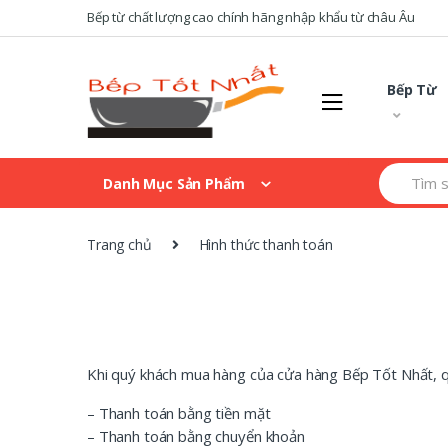
Skip
Skip
Bếp từ chất lượng cao chính hãng nhập khẩu từ châu Âu
to
to
navigation
content
Bếp Từ
Search
Danh Mục Sản Phẩm
for:
Trang chủ
Hình thức thanh toán
Khi quý khách mua hàng của cửa hàng Bếp Tốt Nhất, qu
– Thanh toán bằng tiền mặt
– Thanh toán bằng chuyển khoản