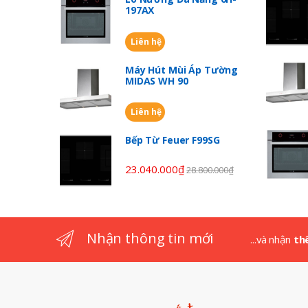
197AX
d
Liên hệ
s
Máy Hút Mùi Áp Tường
C
MIDAS WH 90
a
Liên hệ
r
Bếp Từ Feuer F99SG
o
23.040.000
₫
28.800.000
₫
u
s
Nhận thông tin mới
...và nhận
th
e
l