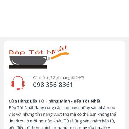
B
r
a
n
d
Cần hỗ trợ? Gọi chúng tôi 24/7!
098 356 8361
s
C
Cửa Hàng Bếp Từ Thông Minh - Bếp Tốt Nhất
Bếp Tốt Nhất đang cung cấp cho bạn những sản phẩm ưu
a
việt với những tính năng vượt trội mà có thể bạn không thể
tìm được ở một nơi nào khác. Từ những sản phẩm bếp từ,
r
bếp điện từ thông minh, máy hút mùi, máy rửa bát, lò vi