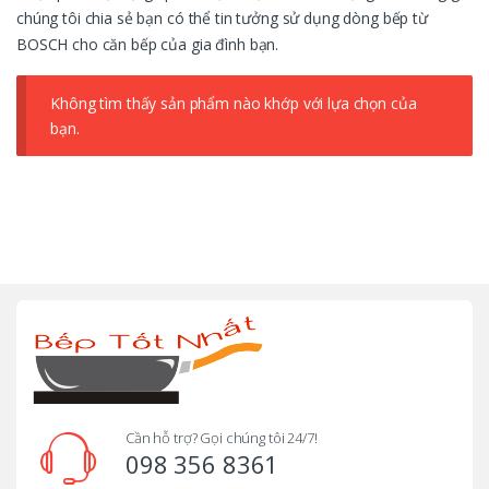
chúng tôi chia sẻ bạn có thể tin tưởng sử dụng dòng bếp từ
BOSCH cho căn bếp của gia đình bạn.
Không tìm thấy sản phẩm nào khớp với lựa chọn của
bạn.
B
r
a
n
d
Cần hỗ trợ? Gọi chúng tôi 24/7!
098 356 8361
s