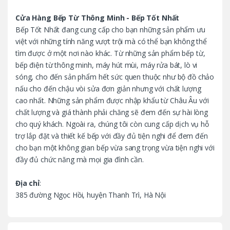
C
Cửa Hàng Bếp Từ Thông Minh - Bếp Tốt Nhất
Bếp Tốt Nhất đang cung cấp cho bạn những sản phẩm ưu
a
việt với những tính năng vượt trội mà có thể bạn không thể
tìm được ở một nơi nào khác. Từ những sản phẩm bếp từ,
r
bếp điện từ thông minh, máy hút mùi, máy rửa bát, lò vi
o
sóng, cho đến sản phẩm hết sức quen thuộc như bộ đồ chảo
nấu cho đến chậu vòi sửa đơn giản nhưng với chất lượng
u
cao nhất. Những sản phẩm được nhập khẩu từ Châu Âu với
chất lượng và giá thành phải chăng sẽ đem đến sự hài lòng
s
cho quý khách. Ngoài ra, chúng tôi còn cung cấp dịch vụ hỗ
trợ lắp đặt và thiết kế bếp với đầy đủ tiện nghi để đem đến
e
cho bạn một không gian bếp vừa sang trọng vừa tiện nghi với
l
đầy đủ chức năng mà mọi gia đình cần.
Địa chỉ
:
385 đường Ngọc Hồi, huyện Thanh Trì, Hà Nội