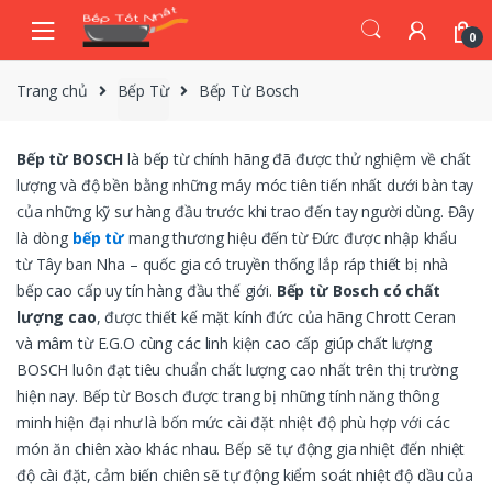
Skip
Skip
to
to
0
navigation
content
Trang chủ
Bếp Từ
Bếp Từ Bosch
Bếp từ BOSCH
là bếp từ chính hãng đã được thử nghiệm về chất
lượng và độ bền bằng những máy móc tiên tiến nhất dưới bàn tay
của những kỹ sư hàng đầu trước khi trao đến tay người dùng. Đây
là dòng
bếp từ
mang thương hiệu đến từ Đức được nhập khẩu
từ Tây ban Nha – quốc gia có truyền thống lắp ráp thiết bị nhà
bếp cao cấp uy tín hàng đầu thế giới.
Bếp từ Bosch có chất
lượng cao
, được thiết kế mặt kính đức của hãng Chrott Ceran
và mâm từ E.G.O cùng các linh kiện cao cấp giúp chất lượng
BOSCH luôn đạt tiêu chuẩn chất lượng cao nhất trên thị trường
hiện nay. Bếp từ Bosch được trang bị những tính năng thông
minh hiện đại như là bốn mức cài đặt nhiệt độ phù hợp với các
món ăn chiên xào khác nhau. Bếp sẽ tự động gia nhiệt đến nhiệt
độ cài đặt, cảm biến chiên sẽ tự động kiểm soát nhiệt độ dầu của