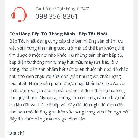
d
Cần hỗ trợ? Gọi chúng tôi 24/7!
098 356 8361
s
C
Cửa Hàng Bếp Từ Thông Minh - Bếp Tốt Nhất
Bếp Tốt Nhất đang cung cấp cho bạn những sản phẩm ưu
a
việt với những tính năng vượt trội mà có thể bạn không thể
tìm được ở một nơi nào khác. Từ những sản phẩm bếp từ,
r
bếp điện từ thông minh, máy hút mùi, máy rửa bát, lò vi
o
sóng, cho đến sản phẩm hết sức quen thuộc như bộ đồ chảo
nấu cho đến chậu vòi sửa đơn giản nhưng với chất lượng
u
cao nhất. Những sản phẩm được nhập khẩu từ Châu Âu với
chất lượng và giá thành phải chăng sẽ đem đến sự hài lòng
s
cho quý khách. Ngoài ra, chúng tôi còn cung cấp dịch vụ hỗ
trợ lắp đặt và thiết kế bếp với đầy đủ tiện nghi để đem đến
e
cho bạn một không gian bếp vừa sang trọng vừa tiện nghi với
l
đầy đủ chức năng mà mọi gia đình cần.
Địa chỉ
: