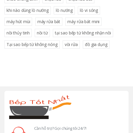
khi nào dùng lò nướng
lò nướng
lò vi sóng
máy hút mùi
máy rửa bát
máy rửa bát mini
nồi thủy tinh
nồi từ
tại sao bếp từ không nhận nồi
Tại sao bếp từ không nóng
vòi rửa
đồ gia dụng
B
r
a
n
d
Cần hỗ trợ? Gọi chúng tôi 24/7!