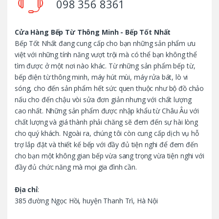
098 356 8361
s
C
Cửa Hàng Bếp Từ Thông Minh - Bếp Tốt Nhất
Bếp Tốt Nhất đang cung cấp cho bạn những sản phẩm ưu
a
việt với những tính năng vượt trội mà có thể bạn không thể
tìm được ở một nơi nào khác. Từ những sản phẩm bếp từ,
r
bếp điện từ thông minh, máy hút mùi, máy rửa bát, lò vi
o
sóng, cho đến sản phẩm hết sức quen thuộc như bộ đồ chảo
nấu cho đến chậu vòi sửa đơn giản nhưng với chất lượng
u
cao nhất. Những sản phẩm được nhập khẩu từ Châu Âu với
chất lượng và giá thành phải chăng sẽ đem đến sự hài lòng
s
cho quý khách. Ngoài ra, chúng tôi còn cung cấp dịch vụ hỗ
trợ lắp đặt và thiết kế bếp với đầy đủ tiện nghi để đem đến
e
cho bạn một không gian bếp vừa sang trọng vừa tiện nghi với
l
đầy đủ chức năng mà mọi gia đình cần.
Địa chỉ
:
385 đường Ngọc Hồi, huyện Thanh Trì, Hà Nội