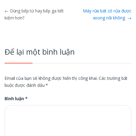
Điều
←
Dùng bếp từ hay bếp ga tiết
Máy rửa bát có rửa được
kiệm hơn?
xoong nồi không
→
hướng
bài
viết
Để lại một bình luận
Email của bạn sẽ không được hiển thị công khai.
Các trường bắt
buộc được đánh dấu
*
Bình luận
*