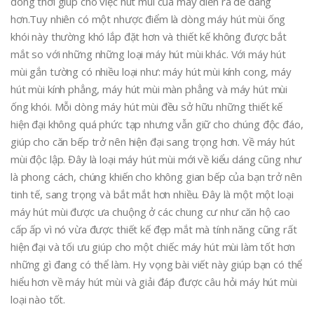
đồng thời giúp cho việc hút mùi của máy diễn ra dễ dàng
hơn.Tuy nhiên có một nhược điểm là dòng máy hút mùi ống
khói này thường khó lắp đặt hơn và thiết kế không được bắt
mắt so với những những loại máy hút mùi khác. Với máy hút
mùi gắn tường có nhiều loại như: máy hút mùi kính cong, máy
hút mùi kính phẳng, máy hút mùi màn phẳng và máy hút mùi
ống khói. Mỗi dòng máy hút mùi đều sở hữu những thiết kế
hiện đại không quá phức tạp nhưng vẫn giữ cho chúng độc đáo,
giúp cho căn bếp trở nên hiện đại sang trọng hơn. Về máy hút
mùi độc lập. Đây là loại máy hút mùi mới về kiểu dáng cũng như
là phong cách, chúng khiến cho không gian bếp của bạn trở nên
tinh tế, sang trọng và bắt mắt hơn nhiều. Đây là một một loại
máy hút mùi được ưa chuộng ở các chung cư như căn hộ cao
cấp ấp vì nó vừa được thiết kế đẹp mắt mà tính năng cũng rất
hiện đại và tối ưu giúp cho một chiếc máy hút mùi làm tốt hơn
những gì đang có thể làm. Hy vọng bài viết này giúp bạn có thể
hiểu hơn về máy hút mùi và giải đáp được câu hỏi máy hút mùi
loại nào tốt.