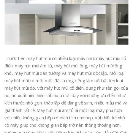
Trước tiên máy hút mùi có nhiều loại máy như: máy hút mùi cổ
điển, máy hút mùi âm tủ, máy hút mùi ống, máy hút mùi ống
khói, máy hút mùi dán tường và máy hút mùi độc lập. Mỗi loại
máy hút mùi có một một đặc trưng riêng làm nổi bật lên loại
máy hút mùi đó. Với máy hút mùi cổ điển, đúng như tên gọi của
nó, nó xuất hiện hiện rất lâu trước đây với những ưu điểm như
kích thước nhỏ gọn, tháo lắp dễ dàng vệ sinh, nhiều mẫu mã và
giá thành rất rẻ. Máy hút mùi âm tủ là một loại máy phù hợp
với nhiều không gian bếp có diện tích nhỏ hẹp. Với thiết kế nhỏ
cỗ máy giúp cho không gian bếp trở nên thông thoáng hơn,
không quá cồng kềnh, tiết kiệm diện tích máy, cũng lắp đặt đơn