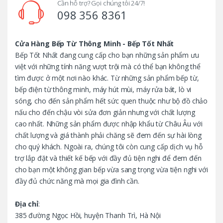
d
Cần hỗ trợ? Gọi chúng tôi 24/7!
098 356 8361
s
C
Cửa Hàng Bếp Từ Thông Minh - Bếp Tốt Nhất
Bếp Tốt Nhất đang cung cấp cho bạn những sản phẩm ưu
a
việt với những tính năng vượt trội mà có thể bạn không thể
tìm được ở một nơi nào khác. Từ những sản phẩm bếp từ,
r
bếp điện từ thông minh, máy hút mùi, máy rửa bát, lò vi
o
sóng, cho đến sản phẩm hết sức quen thuộc như bộ đồ chảo
nấu cho đến chậu vòi sửa đơn giản nhưng với chất lượng
u
cao nhất. Những sản phẩm được nhập khẩu từ Châu Âu với
chất lượng và giá thành phải chăng sẽ đem đến sự hài lòng
s
cho quý khách. Ngoài ra, chúng tôi còn cung cấp dịch vụ hỗ
trợ lắp đặt và thiết kế bếp với đầy đủ tiện nghi để đem đến
e
cho bạn một không gian bếp vừa sang trọng vừa tiện nghi với
l
đầy đủ chức năng mà mọi gia đình cần.
Địa chỉ
:
385 đường Ngọc Hồi, huyện Thanh Trì, Hà Nội