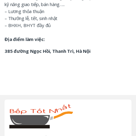
kỹ năng giao tiếp, bán hàng…..
– Lương thỏa thuận
– Thưởng lễ, tết, sinh nhật
– BHXH, BHYT đầy đủ
Địa điểm làm việc:
385 đường Ngọc Hồi, Thanh Trì, Hà Nội
B
r
a
n