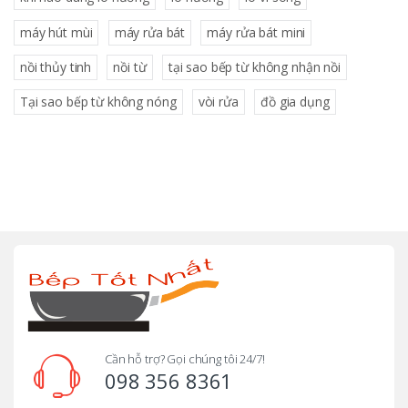
máy hút mùi
máy rửa bát
máy rửa bát mini
nồi thủy tinh
nồi từ
tại sao bếp từ không nhận nồi
Tại sao bếp từ không nóng
vòi rửa
đồ gia dụng
B
r
a
n
d
Cần hỗ trợ? Gọi chúng tôi 24/7!
098 356 8361
s