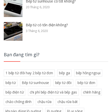
Bếp từ sunhouse có tốt không?
20 Tháng 6, 2020
Bếp từ có tốn điện không?
3 Tháng 6, 2020
Bạn đang tìm gì?
1 bếp từ đôi hay 2 bếp từ đơn
bếp ga
bếp hồng ngoại
bếp từ
Bếp từ sunhouse
bếp từ đôi
bếp từ đơn
bếp điện từ
chi phí bếp điện từ và bếp gas
chính hãng
chảo chống dính
chậu rửa
chậu rửa bát
khi nào dùng lò nướng
lò nướng
lò vi sóng