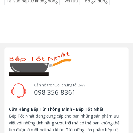
Tại sao bếp từ không nóng
vòi rửa
đồ gia dụng
B
r
a
n
d
Cần hỗ trợ? Gọi chúng tôi 24/7!
098 356 8361
s
C
Cửa Hàng Bếp Từ Thông Minh - Bếp Tốt Nhất
Bếp Tốt Nhất đang cung cấp cho bạn những sản phẩm ưu
a
việt với những tính năng vượt trội mà có thể bạn không thể
tìm được ở một nơi nào khác. Từ những sản phẩm bếp từ,
r