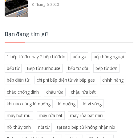
3 Tháng 6, 2020
Bạn đang tìm gì?
1 bếp từ đôi hay 2 bếp từ đơn
bếp ga
bếp hồng ngoại
bếp từ
Bếp từ sunhouse
bếp từ đôi
bếp từ đơn
bếp điện từ
chi phí bếp điện từ và bếp gas
chính hãng
chảo chống dính
chậu rửa
chậu rửa bát
khi nào dùng lò nướng
lò nướng
lò vi sóng
máy hút mùi
máy rửa bát
máy rửa bát mini
nồi thủy tinh
nồi từ
tại sao bếp từ không nhận nồi