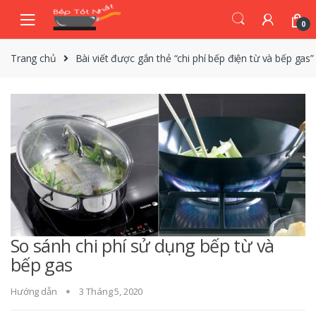
Skip
Skip
to
to
0
navigation
content
Trang chủ
Bài viết được gắn thẻ “chi phí bếp điện từ và bếp gas”
So sánh chi phí sử dụng bếp từ và
bếp gas
Hướng dẫn
3 Tháng 5, 2020