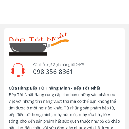
B
r
a
n
d
Cần hỗ trợ? Gọi chúng tôi 24/7!
098 356 8361
s
C
Cửa Hàng Bếp Từ Thông Minh - Bếp Tốt Nhất
Bếp Tốt Nhất đang cung cấp cho bạn những sản phẩm ưu
a
việt với những tính năng vượt trội mà có thể bạn không thể
tìm được ở một nơi nào khác. Từ những sản phẩm bếp từ,
r
bếp điện từ thông minh, máy hút mùi, máy rửa bát, lò vi
o
sóng, cho đến sản phẩm hết sức quen thuộc như bộ đồ chảo
nấu cho đến chậu vòi sửa đơn giản nhưng với chất lượng