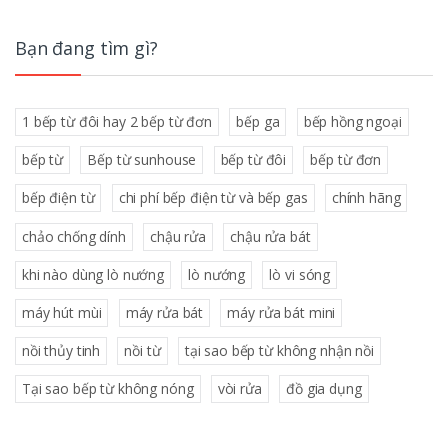
Bạn đang tìm gì?
1 bếp từ đôi hay 2 bếp từ đơn
bếp ga
bếp hồng ngoại
bếp từ
Bếp từ sunhouse
bếp từ đôi
bếp từ đơn
bếp điện từ
chi phí bếp điện từ và bếp gas
chính hãng
chảo chống dính
chậu rửa
chậu rửa bát
khi nào dùng lò nướng
lò nướng
lò vi sóng
máy hút mùi
máy rửa bát
máy rửa bát mini
nồi thủy tinh
nồi từ
tại sao bếp từ không nhận nồi
Tại sao bếp từ không nóng
vòi rửa
đồ gia dụng