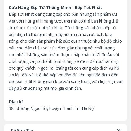
C
Cửa Hàng Bếp Từ Thông Minh - Bếp Tốt Nhất
Bếp Tốt Nhất đang cung cấp cho bạn những sản phẩm ưu
a
việt với những tính năng vượt trội mà có thể bạn không thể
tìm được ở một nơi nào khác. Từ những sản phẩm bếp từ,
r
bếp điện từ thông minh, máy hút mùi, máy rửa bát, lò vi
o
sóng, cho đến sản phẩm hết sức quen thuộc như bộ đồ chảo
nấu cho đến chậu vòi sửa đơn giản nhưng với chất lượng
u
cao nhất. Những sản phẩm được nhập khẩu từ Châu Âu với
chất lượng và giá thành phải chăng sẽ đem đến sự hài lòng
s
cho quý khách. Ngoài ra, chúng tôi còn cung cấp dịch vụ hỗ
trợ lắp đặt và thiết kế bếp với đầy đủ tiện nghi để đem đến
e
cho bạn một không gian bếp vừa sang trọng vừa tiện nghi với
l
đầy đủ chức năng mà mọi gia đình cần.
Địa chỉ
:
385 đường Ngọc Hồi, huyện Thanh Trì, Hà Nội
Thông Tin