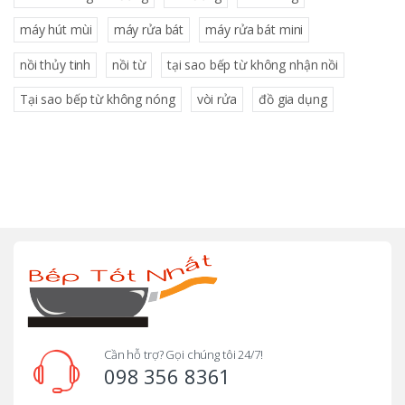
máy hút mùi
máy rửa bát
máy rửa bát mini
nồi thủy tinh
nồi từ
tại sao bếp từ không nhận nồi
Tại sao bếp từ không nóng
vòi rửa
đồ gia dụng
B
r
a
n
d
Cần hỗ trợ? Gọi chúng tôi 24/7!
098 356 8361
s