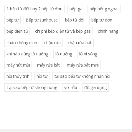
1 bếp từ đôi hay 2 bếp từ đơn
bếp ga
bếp hồng ngoại
bếp từ
Bếp từ sunhouse
bếp từ đôi
bếp từ đơn
bếp điện từ
chi phí bếp điện từ và bếp gas
chính hãng
chảo chống dính
chậu rửa
chậu rửa bát
khi nào dùng lò nướng
lò nướng
lò vi sóng
máy hút mùi
máy rửa bát
máy rửa bát mini
nồi thủy tinh
nồi từ
tại sao bếp từ không nhận nồi
Tại sao bếp từ không nóng
vòi rửa
đồ gia dụng
B