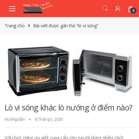
Skip
Skip
to
to
0
navigation
content
Trang chủ
Bài viết được gắn thẻ “lò vi sóng”
Lò vi sóng khác lò nướng ở điểm nào?
Hướng dẫn
8 Tháng 5, 2020
Với chức năng ưu việt cung cấp cho người dùng nhiều chức