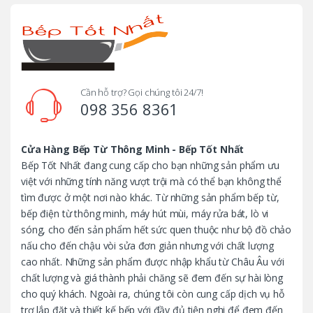
r
a
n
d
Cần hỗ trợ? Gọi chúng tôi 24/7!
098 356 8361
s
C
Cửa Hàng Bếp Từ Thông Minh - Bếp Tốt Nhất
Bếp Tốt Nhất đang cung cấp cho bạn những sản phẩm ưu
a
việt với những tính năng vượt trội mà có thể bạn không thể
tìm được ở một nơi nào khác. Từ những sản phẩm bếp từ,
r
bếp điện từ thông minh, máy hút mùi, máy rửa bát, lò vi
o
sóng, cho đến sản phẩm hết sức quen thuộc như bộ đồ chảo
nấu cho đến chậu vòi sửa đơn giản nhưng với chất lượng
u
cao nhất. Những sản phẩm được nhập khẩu từ Châu Âu với
chất lượng và giá thành phải chăng sẽ đem đến sự hài lòng
s
cho quý khách. Ngoài ra, chúng tôi còn cung cấp dịch vụ hỗ
trợ lắp đặt và thiết kế bếp với đầy đủ tiện nghi để đem đến