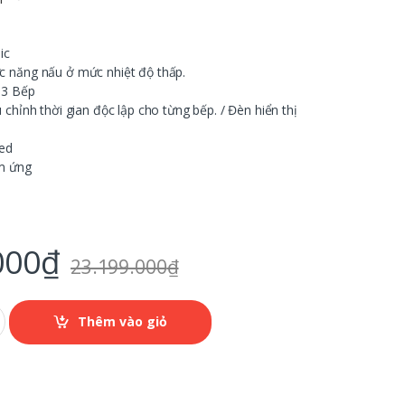
ic
 năng nấu ở mức nhiệt độ thấp.
03 Bếp
chỉnh thời gian độc lập cho từng bếp. / Đèn hiển thị
Led
m ứng
000
₫
23.199.000
₫
Thêm vào giỏ