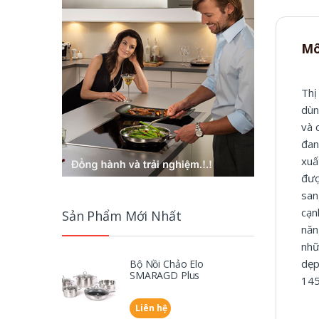
Mô
Thị
dùn
và 
đan
xuấ
đượ
san
cạn
Sản Phẩm Mới Nhất
năn
nhữ
dẹp
Bộ Nồi Chảo Elo
SMARAGD Plus
145
Liên hệ