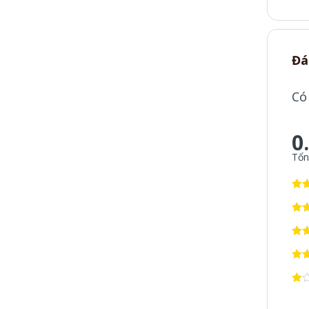
Đá
Có
0
Tổn