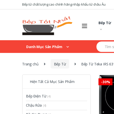
Skip
Skip
Bếp từ chất lượng cao chính hãng nhập khẩu từ châu Âu
to
to
navigation
content
Bếp Từ
Search
Danh Mục Sản Phẩm
for:
Trang chủ
Bếp Từ
Bếp Từ Teka IRS 63
Hiện Tất Cả Mục Sản Phẩm
-
30%
Bếp Điện Từ
(4)
Chậu Rửa
(4)