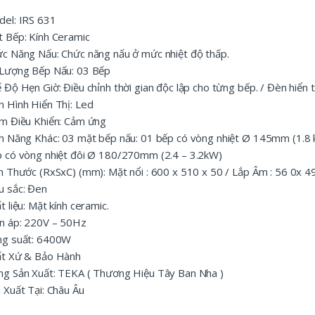
el: IRS 631
 Bếp: Kính Ceramic
c Năng Nấu: Chức năng nấu ở mức nhiệt độ thấp.
Lượng Bếp Nấu: 03 Bếp
 Độ Hẹn Giờ: Điều chỉnh thời gian độc lập cho từng bếp. / Đèn hiển t
 Hình Hiển Thị: Led
m Điều Khiển: Cảm ứng
h Năng Khác: 03 mặt bếp nấu: 01 bếp có vòng nhiệt Ø 145mm (1.8 
 có vòng nhiệt đôi Ø 180/270mm (2.4 – 3.2kW)
h Thước (RxSxC) (mm): Mặt nổi : 600 x 510 x 50 / Lắp Âm : 56 0x 4
 sắc: Đen
t liệu: Mặt kính ceramic.
n áp: 220V – 50Hz
ng suất: 6400W
ất Xứ & Bảo Hành
g Sản Xuất: TEKA ( Thương Hiệu Tây Ban Nha )
 Xuất Tại: Châu Âu