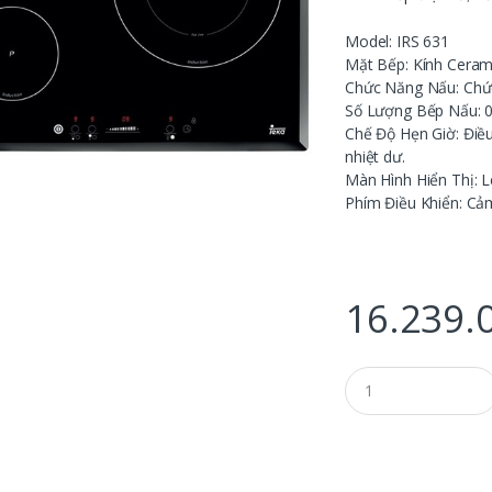
Model: IRS 631
Mặt Bếp: Kính Ceram
Chức Năng Nấu: Chức
Số Lượng Bếp Nấu: 
Chế Độ Hẹn Giờ: Điều 
nhiệt dư.
Màn Hình Hiển Thị: 
Phím Điều Khiển: Cả
16.239.
Q
u
a
n
t
i