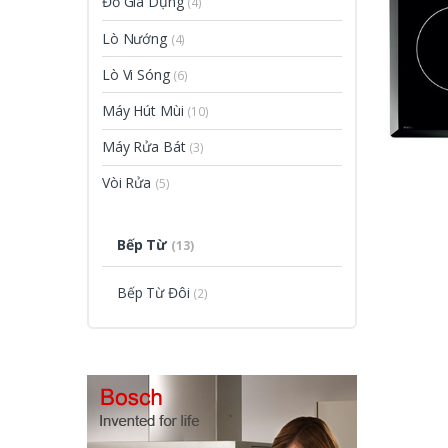
Đồ Gia Dụng
(4)
Lò Nướng
(4)
Lò Vi Sóng
(6)
Máy Hút Mùi
(10)
Máy Rửa Bát
(3)
Vòi Rửa
(5)
Bếp Từ
(13)
Bếp Từ Đôi
(2)