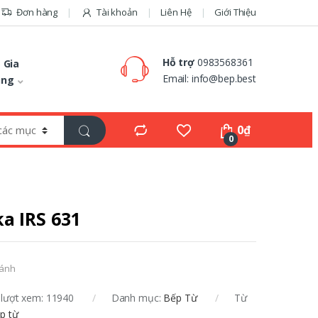
Đơn hàng
Tài khoản
Liên Hệ
Giới Thiệu
Hỗ trợ
0983568361
 Gia
Email:
info@bep.best
ụng
0
₫
0
a IRS 631
sánh
lượt xem: 11940
Danh mục:
Bếp Từ
Từ
p từ