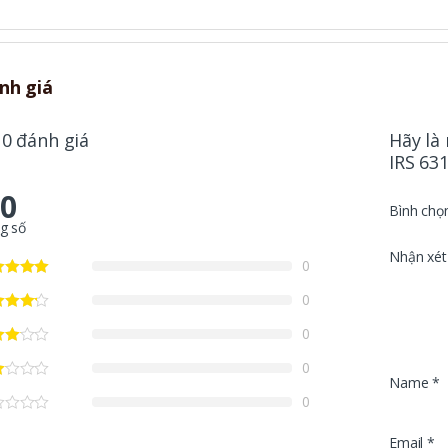
nh giá
 0 đánh giá
Hãy là
IRS 631
.0
Bình chọ
g số
Nhận xét
0
0
0
0
Name
*
0
Email
*