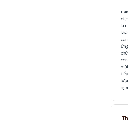
Bạn
diệ
là 
khá
con
ứng
chừ
con
mặt
bếp
lượ
ngà
Th