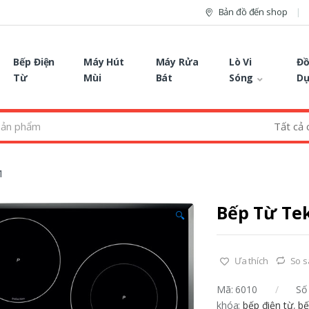
Bản đồ đến shop
Bếp Điện
Máy Hút
Máy Rửa
Lò Vi
Đồ
Từ
Mùi
Bát
Sóng
D
1
Bếp Từ Tek
🔍
Ưa thích
So 
Mã:
6010
Số 
khóa:
bếp điện từ
,
bế