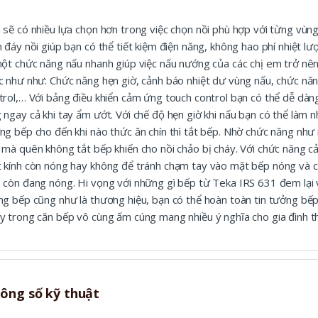
 sẽ có nhiều lựa chọn hơn trong việc chọn nồi phù hợp với từng vùn
n đáy nồi giúp bạn có thể tiết kiệm điện năng, không hao phí nhiệt l
một chức năng nấu nhanh giúp việc nấu nướng của các chị em trở nên
c như như: Chức năng hẹn giờ, cảnh báo nhiệt dư vùng nấu, chức nă
trol,… Với bảng điều khiển cảm ứng touch control bạn có thể dễ dàng
 ngay cả khi tay ẩm ướt. Với chế độ hẹn giờ khi nấu bạn có thể làm 
ng bếp cho đến khi nào thức ăn chín thì tắt bếp. Nhờ chức năng như
 mà quên không tắt bếp khiến cho nồi chảo bị cháy. Với chức năng c
 kính còn nóng hay không để tránh chạm tay vào mặt bếp nóng và c
 còn đang nóng. Hi vọng với những gì bếp từ Teka IRS 631 đem lại về
ng bếp cũng như là thương hiệu, bạn có thể hoàn toàn tin tưởng b
y trong căn bếp vô cùng ấm cúng mang nhiều ý nghĩa cho gia đình th
ông số kỹ thuật