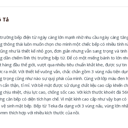
t
y
 Tả
 trường bếp điện từ ngày càng lớn mạnh nhờ nhu cầu ngày càng tăng
g thông thái luôn muốn chọn cho mình một chiếc bếp có nhiều tính n
cũng như là thiết kế nhỏ gọn, đơn giản nhưng vẫn sang trọng và ti
g dần chiếm lĩnh thị trường bếp từ. Để có một miếng bánh to lớn n
t hàng đầu thế giới, vượt qua nhiều tiêu chuẩn khắt khe, được sự ti
c ra mắt. Với thiết kế vuông vắn, chắc chắn gồm 3 vùng nấu tiện dụ
g trọng cũng như nào sự quý phái của mình. Cùng với lớp màu đen hu
h cẩn thận, tỉ mỉ. Với bề mặt được sử dụng chất liệu cao cấp khiến 
g chịu nhiệt, chịu lực cao, chống sốc cao. Với kích thước khoét đá 
ng căn bếp có diện tích hạn chế. Vì mặt kính cao cấp như vậy bạn có
 vệ sinh mặt bếp. Bếp từ Teka đa dạng với 3 vùng nấu, vùng lớn
mm thích hợp với nhiều kích thước của nồi.