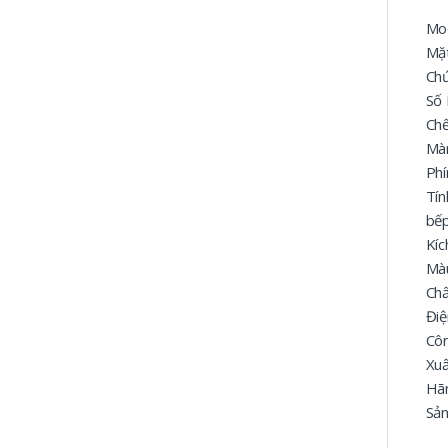
Mod
Mặt
Chứ
Số 
Chế
Màn
Phí
Tín
bếp
Kíc
Màu
Chấ
Điệ
Cô
Xu
Hãn
Sản