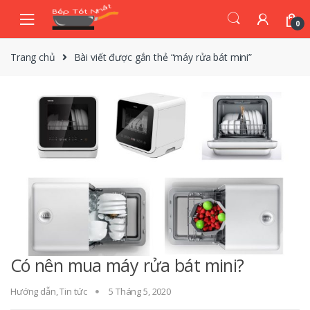
Skip
Skip
to
to
0
navigation
content
Trang chủ
Bài viết được gắn thẻ “máy rửa bát mini”
Có nên mua máy rửa bát mini?
Hướng dẫn
,
Tin tức
5 Tháng 5, 2020