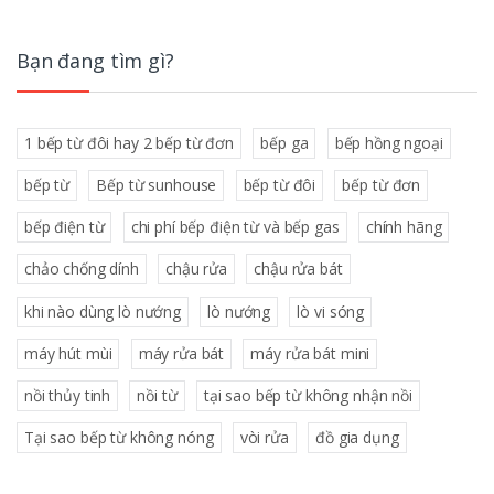
Bạn đang tìm gì?
1 bếp từ đôi hay 2 bếp từ đơn
bếp ga
bếp hồng ngoại
bếp từ
Bếp từ sunhouse
bếp từ đôi
bếp từ đơn
bếp điện từ
chi phí bếp điện từ và bếp gas
chính hãng
chảo chống dính
chậu rửa
chậu rửa bát
khi nào dùng lò nướng
lò nướng
lò vi sóng
máy hút mùi
máy rửa bát
máy rửa bát mini
nồi thủy tinh
nồi từ
tại sao bếp từ không nhận nồi
Tại sao bếp từ không nóng
vòi rửa
đồ gia dụng