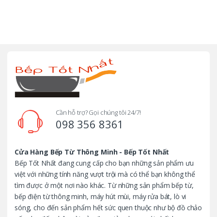
B
r
a
n
d
Cần hỗ trợ? Gọi chúng tôi 24/7!
098 356 8361
s
C
Cửa Hàng Bếp Từ Thông Minh - Bếp Tốt Nhất
Bếp Tốt Nhất đang cung cấp cho bạn những sản phẩm ưu
a
việt với những tính năng vượt trội mà có thể bạn không thể
tìm được ở một nơi nào khác. Từ những sản phẩm bếp từ,
r
bếp điện từ thông minh, máy hút mùi, máy rửa bát, lò vi
o
sóng, cho đến sản phẩm hết sức quen thuộc như bộ đồ chảo