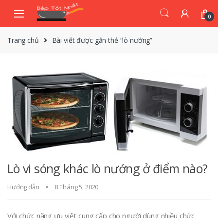
Skip
Skip
to
to
0
navigation
content
Trang chủ
Bài viết được gắn thẻ “lò nướng”
Lò vi sóng khác lò nướng ở điểm nào?
Hướng dẫn
8 Tháng 5, 2020
Với chức năng ưu việt cung cấp cho người dùng nhiều chức