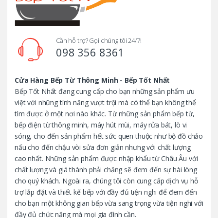
a
n
d
Cần hỗ trợ? Gọi chúng tôi 24/7!
098 356 8361
s
C
Cửa Hàng Bếp Từ Thông Minh - Bếp Tốt Nhất
Bếp Tốt Nhất đang cung cấp cho bạn những sản phẩm ưu
a
việt với những tính năng vượt trội mà có thể bạn không thể
tìm được ở một nơi nào khác. Từ những sản phẩm bếp từ,
r
bếp điện từ thông minh, máy hút mùi, máy rửa bát, lò vi
o
sóng, cho đến sản phẩm hết sức quen thuộc như bộ đồ chảo
nấu cho đến chậu vòi sửa đơn giản nhưng với chất lượng
u
cao nhất. Những sản phẩm được nhập khẩu từ Châu Âu với
chất lượng và giá thành phải chăng sẽ đem đến sự hài lòng
s
cho quý khách. Ngoài ra, chúng tôi còn cung cấp dịch vụ hỗ
trợ lắp đặt và thiết kế bếp với đầy đủ tiện nghi để đem đến
e
cho bạn một không gian bếp vừa sang trọng vừa tiện nghi với
l
đầy đủ chức năng mà mọi gia đình cần.