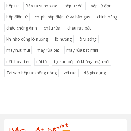
bếp từ
Bếp từ sunhouse
bếp từ đôi
bếp từ đơn
bếp điện từ
chi phí bếp điện từ và bếp gas
chính hãng
chảo chống dính
chậu rửa
chậu rửa bát
khi nào dùng lò nướng
lò nướng
lò vi sóng
máy hút mùi
máy rửa bát
máy rửa bát mini
nồi thủy tinh
nồi từ
tại sao bếp từ không nhận nồi
Tại sao bếp từ không nóng
vòi rửa
đồ gia dụng
B
r