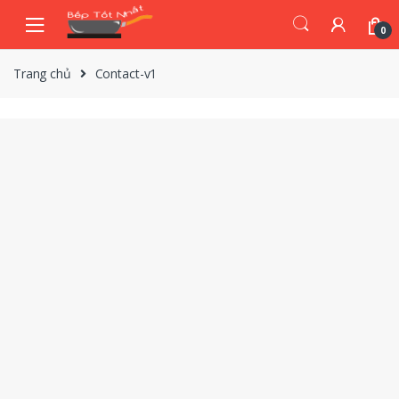
Skip
Skip
to
to
0
navigation
content
Trang chủ
Contact-v1