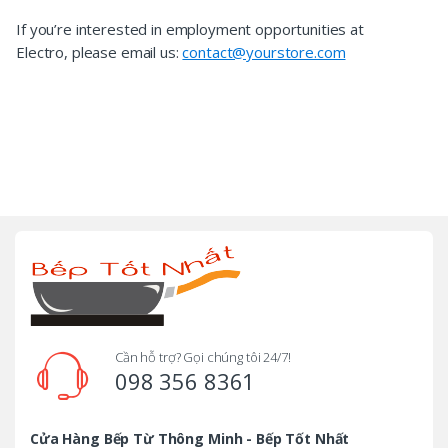
If you’re interested in employment opportunities at
Electro, please email us:
contact@yourstore.com
B
r
a
n
d
Cần hỗ trợ? Gọi chúng tôi 24/7!
098 356 8361
s
C
Cửa Hàng Bếp Từ Thông Minh - Bếp Tốt Nhất