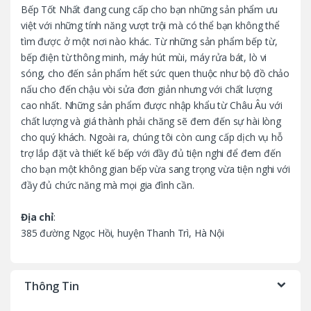
Bếp Tốt Nhất đang cung cấp cho bạn những sản phẩm ưu
a
việt với những tính năng vượt trội mà có thể bạn không thể
tìm được ở một nơi nào khác. Từ những sản phẩm bếp từ,
r
bếp điện từ thông minh, máy hút mùi, máy rửa bát, lò vi
o
sóng, cho đến sản phẩm hết sức quen thuộc như bộ đồ chảo
nấu cho đến chậu vòi sửa đơn giản nhưng với chất lượng
u
cao nhất. Những sản phẩm được nhập khẩu từ Châu Âu với
chất lượng và giá thành phải chăng sẽ đem đến sự hài lòng
s
cho quý khách. Ngoài ra, chúng tôi còn cung cấp dịch vụ hỗ
trợ lắp đặt và thiết kế bếp với đầy đủ tiện nghi để đem đến
e
cho bạn một không gian bếp vừa sang trọng vừa tiện nghi với
l
đầy đủ chức năng mà mọi gia đình cần.
Địa chỉ
:
385 đường Ngọc Hồi, huyện Thanh Trì, Hà Nội
Thông Tin