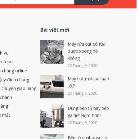
Bài viết mới
Máy rửa bát có rửa
được xoong nồi
ch vụ
không
nh toán
22 Tháng 6, 2020
a hàng online
Máy hút mùi loại nào
Quy định chung
tốt?
n chuyển giao hàng
20 Tháng 6, 2020
o hành
hàng
Dùng bếp từ hay bếp
o mật
ga tiết kiệm hơn?
20 Tháng 6, 2020
Bếp từ sunhouse có