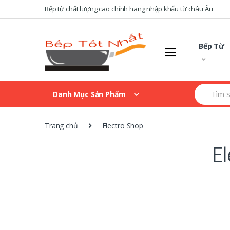
Skip
Skip
Bếp từ chất lượng cao chính hãng nhập khẩu từ châu Âu
to
to
navigation
content
Bếp Từ
Search
Danh Mục Sản Phẩm
for:
Trang chủ
Electro Shop
E
B