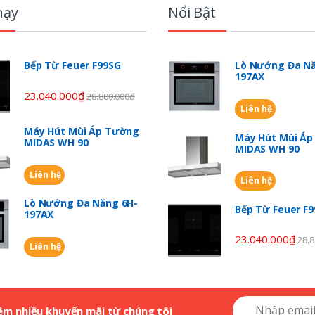
hạy
Nổi Bật
Bếp Từ Feuer F99SG
Lò Nướng Đa Nă
197AX
23.040.000
₫
28.800.000
₫
Liên hệ
Máy Hút Mùi Áp Tường
Máy Hút Mùi Á
MIDAS WH 90
MIDAS WH 90
Liên hệ
Liên hệ
Lò Nướng Đa Năng 6H-
Bếp Từ Feuer F
197AX
23.040.000
₫
28.8
Liên hệ
êm nhiều khuyến mãi từ chúng tôi