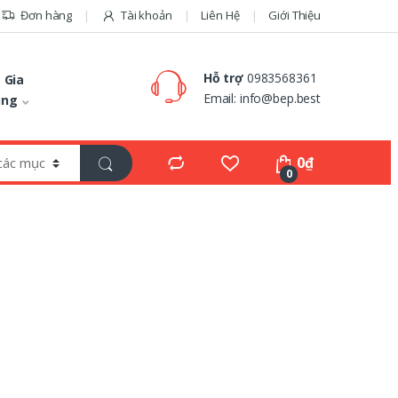
Đơn hàng
Tài khoản
Liên Hệ
Giới Thiệu
Hỗ trợ
0983568361
 Gia
Email:
info@bep.best
ụng
0
₫
0