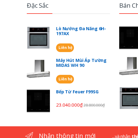
r
Đặc Sắc
Bán C
a
n
Lò Nướng Đa Năng 6H-
197AX
d
Liên hệ
s
Máy Hút Mùi Áp Tường
C
MIDAS WH 90
a
Liên hệ
r
Bếp Từ Feuer F99SG
o
23.040.000
₫
28.800.000
₫
u
s
Nhận thông tin mới
...và nhận
th