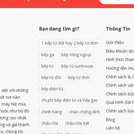
Bạn đang tìm gì?
Thông Tin
Giới thiệu
1 bếp từ đôi hay 2 bếp từ đơn
Điều khoản dị
bếp ga
bếp hồng ngoại
Hình thức tha
bếp từ
Bếp từ sunhouse
Hướng dẫn mu
Chính sách & 
bếp từ đôi
bếp từ đơn
Chính sách vậ
bếp điện từ
việt với những
Chính sách bả
một nơi nào
chi phí bếp điện từ và bếp gas
Quá trình đặt 
, máy hút mùi,
Chính sách bả
thuộc như bộ đồ
chính hãng
chảo chống dính
ượng cao nhất.
Blog
chậu rửa
chậu rửa bát
ng và giá thành
Liên hệ
a, chúng tôi