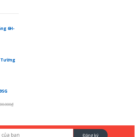
ng 6H-
p Tường
99SG
00.000
₫
Đăng ký