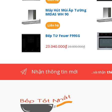
s
Máy Hút Mùi Áp Tường
C
MIDAS WH 90
a
Liên hệ
r
Bếp Từ Feuer F99SG
o
23.040.000
₫
28.800.000
₫
u
s
Nhận thông tin mới
...và nhận
th
e
l