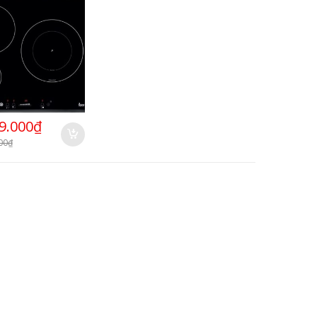
9.000
₫
00
₫