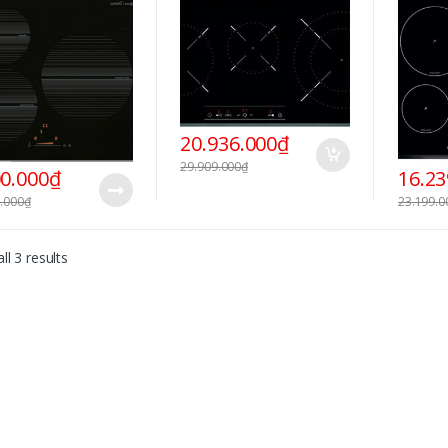
20.936.000
₫
29.909.000
₫
00.000
₫
16.23
.000
₫
23.199.0
ll 3 results