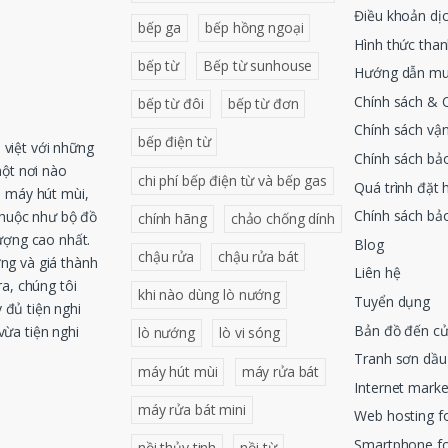
Điều khoản dị
bếp ga
bếp hồng ngoại
Hình thức tha
bếp từ
Bếp từ sunhouse
Hướng dẫn mu
Chính sách & 
bếp từ đôi
bếp từ đơn
Chính sách vậ
bếp điện từ
việt với những
Chính sách bả
một nơi nào
chi phí bếp điện từ và bếp gas
Quá trình đặt 
, máy hút mùi,
Chính sách bả
thuộc như bộ đồ
chính hãng
chảo chống dính
ượng cao nhất.
Blog
chậu rửa
chậu rửa bát
ng và giá thành
Liên hệ
a, chúng tôi
khi nào dùng lò nướng
Tuyển dụng
 đủ tiện nghi
Bản đồ đến c
ừa tiện nghi
lò nướng
lò vi sóng
Tranh sơn dầu
máy hút mùi
máy rửa bát
Internet mark
máy rửa bát mini
Web hosting 
Smartphone f
nồi thủy tinh
nồi từ