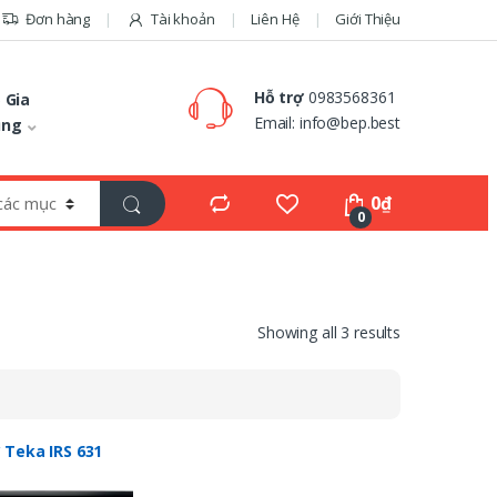
Đơn hàng
Tài khoản
Liên Hệ
Giới Thiệu
Hỗ trợ
0983568361
 Gia
Email:
info@bep.best
ụng
0
₫
0
Showing all 3 results
 Teka IRS 631