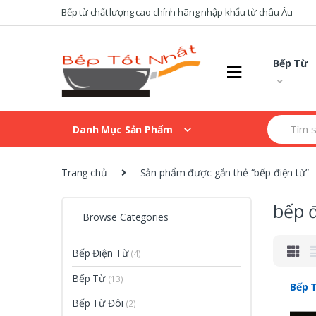
Skip
Skip
Bếp từ chất lượng cao chính hãng nhập khẩu từ châu Âu
to
to
navigation
content
Bếp Từ
Search
Danh Mục Sản Phẩm
for:
Trang chủ
Sản phẩm được gắn thẻ “bếp điện từ”
bếp đ
Browse Categories
Bếp Điện Từ
(4)
Bếp Từ
(13)
Bếp T
Bếp Từ Đôi
(2)