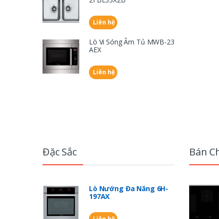
Liên hệ
Lò Vi Sóng Âm Tủ MWB-23
AEX
Liên hệ
B
r
Đặc Sắc
Bán C
a
n
Lò Nướng Đa Năng 6H-
197AX
d
Liên hệ