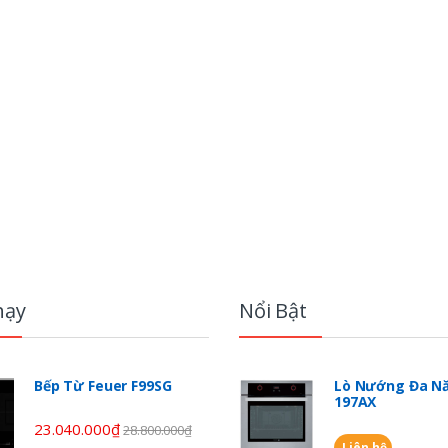
hạy
Nổi Bật
Bếp Từ Feuer F99SG
Lò Nướng Đa Nă
197AX
23.040.000
₫
28.800.000
₫
Liên hệ