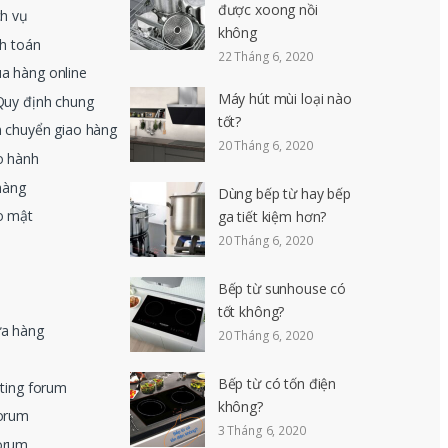
được xoong nồi
ch vụ
không
nh toán
22 Tháng 6, 2020
a hàng online
Máy hút mùi loại nào
Quy định chung
tốt?
n chuyển giao hàng
20 Tháng 6, 2020
o hành
hàng
Dùng bếp từ hay bếp
o mật
ga tiết kiệm hơn?
20 Tháng 6, 2020
Bếp từ sunhouse có
tốt không?
ửa hàng
20 Tháng 6, 2020
Bếp từ có tốn điện
eting forum
không?
forum
3 Tháng 6, 2020
orum