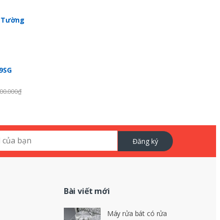
p Tường
99SG
00.000
₫
Đăng ký
Bài viết mới
Máy rửa bát có rửa