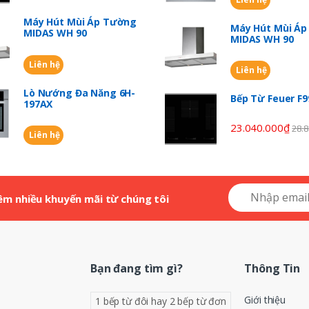
Máy Hút Mùi Áp Tường
Máy Hút Mùi Á
MIDAS WH 90
MIDAS WH 90
Liên hệ
Liên hệ
Lò Nướng Đa Năng 6H-
Bếp Từ Feuer F
197AX
23.040.000
₫
28.8
Liên hệ
êm nhiều khuyến mãi từ chúng tôi
Bạn đang tìm gì?
Thông Tin
Giới thiệu
1 bếp từ đôi hay 2 bếp từ đơn