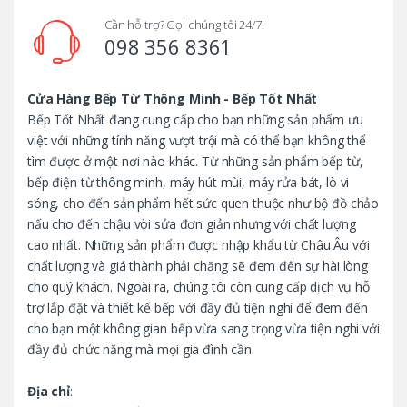
d
Cần hỗ trợ? Gọi chúng tôi 24/7!
098 356 8361
s
C
Cửa Hàng Bếp Từ Thông Minh - Bếp Tốt Nhất
Bếp Tốt Nhất đang cung cấp cho bạn những sản phẩm ưu
a
việt với những tính năng vượt trội mà có thể bạn không thể
tìm được ở một nơi nào khác. Từ những sản phẩm bếp từ,
r
bếp điện từ thông minh, máy hút mùi, máy rửa bát, lò vi
o
sóng, cho đến sản phẩm hết sức quen thuộc như bộ đồ chảo
nấu cho đến chậu vòi sửa đơn giản nhưng với chất lượng
u
cao nhất. Những sản phẩm được nhập khẩu từ Châu Âu với
chất lượng và giá thành phải chăng sẽ đem đến sự hài lòng
s
cho quý khách. Ngoài ra, chúng tôi còn cung cấp dịch vụ hỗ
trợ lắp đặt và thiết kế bếp với đầy đủ tiện nghi để đem đến
e
cho bạn một không gian bếp vừa sang trọng vừa tiện nghi với
l
đầy đủ chức năng mà mọi gia đình cần.
Địa chỉ
: