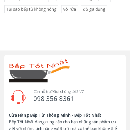
Tại sao bếp từ không nóng
vòi rửa
đồ gia dụng
B
r
a
n
d
Cần hỗ trợ? Gọi chúng tôi 24/7!
098 356 8361
s
C
Cửa Hàng Bếp Từ Thông Minh - Bếp Tốt Nhất
Bếp Tốt Nhất đang cung cấp cho bạn những sản phẩm ưu
a
việt với những tính năng vượt trội mà có thể bạn không thể