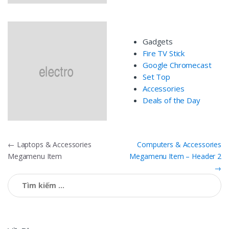
Gadgets
Fire TV Stick
Google Chromecast
Set Top
Accessories
Deals of the Day
Điều
←
Laptops & Accessories
Computers & Accessories
Megamenu Item
Megamenu Item – Header 2
hướng
→
bài
Tìm
kiếm
viết
cho: