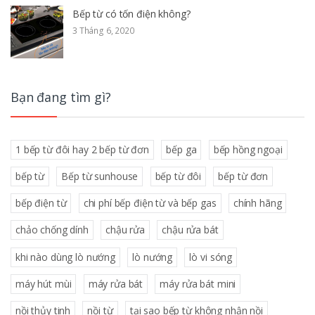
Bếp từ có tốn điện không?
3 Tháng 6, 2020
Bạn đang tìm gì?
1 bếp từ đôi hay 2 bếp từ đơn
bếp ga
bếp hồng ngoại
bếp từ
Bếp từ sunhouse
bếp từ đôi
bếp từ đơn
bếp điện từ
chi phí bếp điện từ và bếp gas
chính hãng
chảo chống dính
chậu rửa
chậu rửa bát
khi nào dùng lò nướng
lò nướng
lò vi sóng
máy hút mùi
máy rửa bát
máy rửa bát mini
nồi thủy tinh
nồi từ
tại sao bếp từ không nhận nồi