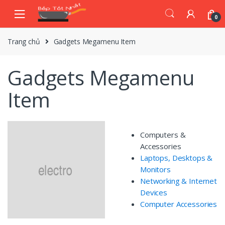
Skip
Skip
to
to
0
navigation
content
Trang chủ
Gadgets Megamenu Item
Gadgets Megamenu
Item
Computers &
Accessories
Laptops, Desktops &
Monitors
Networking & Internet
Devices
Computer Accessories