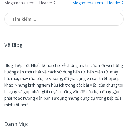
Megamenu Item – Header 2
Megamenu Item – Header 2
hướng
→
bài
Tìm
kiếm
viết
cho:
Về Blog
Blog “Bếp Tốt Nhất” là nơi chia sẻ thông tin, tin tức mới và những
hướng dẫn mới nhất về cách sử dụng bếp từ, bếp điện từ, máy
hút mùi, máy rửa bát, lò vi sóng, đồ gia dụng và các thiết bị bếp
khác. Những kinh nghiệm hữu ích trong các bài viết của chúng tôi
hi vọng sẽ góp phần giải quyết những vấn đề của bạn đang gặp
phải hoặc hướng dẫn bạn sử dụng những dụng cụ trong bếp của
mình tốt hơn!
Danh Mục