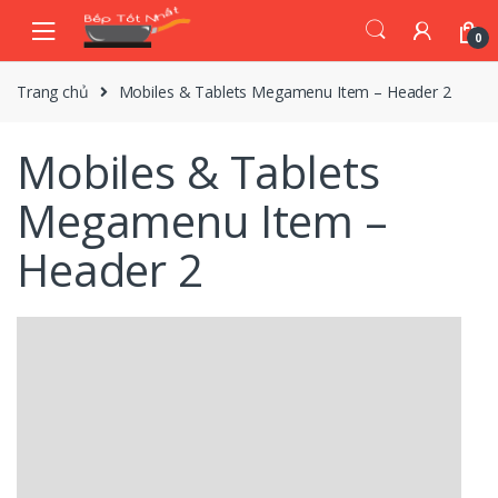
Skip
Skip
to
to
0
navigation
content
Trang chủ
Mobiles & Tablets Megamenu Item – Header 2
Mobiles & Tablets
Megamenu Item –
Header 2