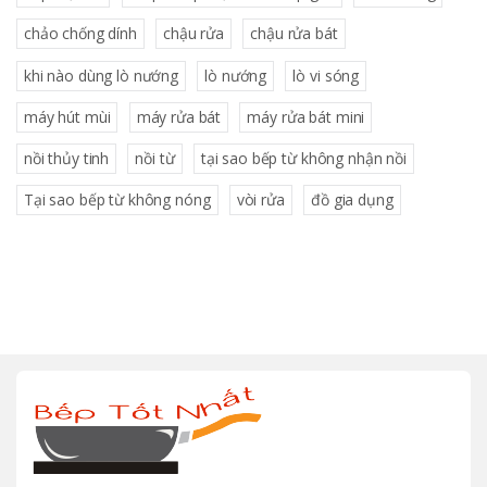
chảo chống dính
chậu rửa
chậu rửa bát
khi nào dùng lò nướng
lò nướng
lò vi sóng
máy hút mùi
máy rửa bát
máy rửa bát mini
nồi thủy tinh
nồi từ
tại sao bếp từ không nhận nồi
Tại sao bếp từ không nóng
vòi rửa
đồ gia dụng
B
r
a
n