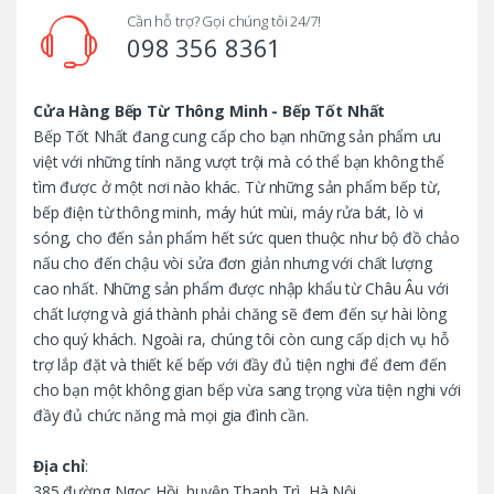
d
Cần hỗ trợ? Gọi chúng tôi 24/7!
098 356 8361
s
C
Cửa Hàng Bếp Từ Thông Minh - Bếp Tốt Nhất
Bếp Tốt Nhất đang cung cấp cho bạn những sản phẩm ưu
a
việt với những tính năng vượt trội mà có thể bạn không thể
tìm được ở một nơi nào khác. Từ những sản phẩm bếp từ,
r
bếp điện từ thông minh, máy hút mùi, máy rửa bát, lò vi
o
sóng, cho đến sản phẩm hết sức quen thuộc như bộ đồ chảo
nấu cho đến chậu vòi sửa đơn giản nhưng với chất lượng
u
cao nhất. Những sản phẩm được nhập khẩu từ Châu Âu với
chất lượng và giá thành phải chăng sẽ đem đến sự hài lòng
s
cho quý khách. Ngoài ra, chúng tôi còn cung cấp dịch vụ hỗ
trợ lắp đặt và thiết kế bếp với đầy đủ tiện nghi để đem đến
e
cho bạn một không gian bếp vừa sang trọng vừa tiện nghi với
l
đầy đủ chức năng mà mọi gia đình cần.
Địa chỉ
:
385 đường Ngọc Hồi, huyện Thanh Trì, Hà Nội