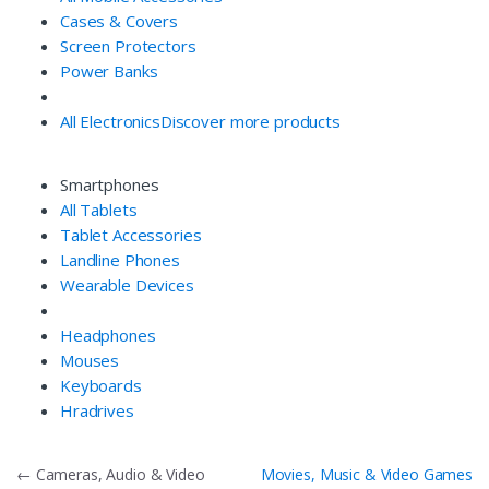
Cases & Covers
Screen Protectors
Power Banks
All Electronics
Discover more products
Smartphones
All Tablets
Tablet Accessories
Landline Phones
Wearable Devices
Headphones
Mouses
Keyboards
Hradrives
Điều
←
Cameras, Audio & Video
Movies, Music & Video Games