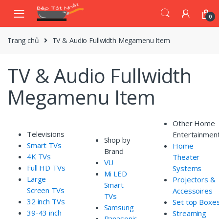
Skip
Skip
to
to
0
navigation
content
Trang chủ
TV & Audio Fullwidth Megamenu Item
TV & Audio Fullwidth
Megamenu Item
Other Home
Televisions
Entertainmen
Shop by
Smart TVs
Home
Brand
4K TVs
Theater
VU
Full HD TVs
Systems
Mi LED
Large
Projectors &
Smart
Screen TVs
Accessoires
TVs
32 inch TVs
Set top Boxe
Samsung
39-43 inch
Streaming
Panasonic