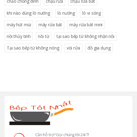
chảo chống dính
chậu rửa
chậu rửa bát
khi nào dùng lò nướng
lò nướng
lò vi sóng
máy hút mùi
máy rửa bát
máy rửa bát mini
nồi thủy tinh
nồi từ
tại sao bếp từ không nhận nồi
Tại sao bếp từ không nóng
vòi rửa
đồ gia dụng
B
r
a
n
d
Cần hỗ trợ? Gọi chúng tôi 24/7!