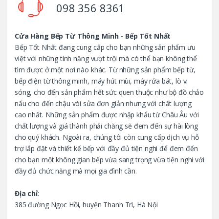
098 356 8361
s
C
Cửa Hàng Bếp Từ Thông Minh - Bếp Tốt Nhất
Bếp Tốt Nhất đang cung cấp cho bạn những sản phẩm ưu
a
việt với những tính năng vượt trội mà có thể bạn không thể
tìm được ở một nơi nào khác. Từ những sản phẩm bếp từ,
r
bếp điện từ thông minh, máy hút mùi, máy rửa bát, lò vi
o
sóng, cho đến sản phẩm hết sức quen thuộc như bộ đồ chảo
nấu cho đến chậu vòi sửa đơn giản nhưng với chất lượng
u
cao nhất. Những sản phẩm được nhập khẩu từ Châu Âu với
chất lượng và giá thành phải chăng sẽ đem đến sự hài lòng
s
cho quý khách. Ngoài ra, chúng tôi còn cung cấp dịch vụ hỗ
trợ lắp đặt và thiết kế bếp với đầy đủ tiện nghi để đem đến
e
cho bạn một không gian bếp vừa sang trọng vừa tiện nghi với
l
đầy đủ chức năng mà mọi gia đình cần.
Địa chỉ
:
385 đường Ngọc Hồi, huyện Thanh Trì, Hà Nội