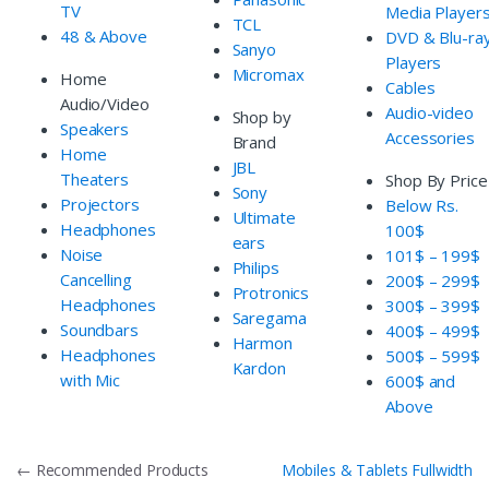
TV
Media Player
TCL
48 & Above
DVD & Blu-ra
Sanyo
Players
Micromax
Home
Cables
Audio/Video
Audio-video
Shop by
Speakers
Accessories
Brand
Home
JBL
Theaters
Shop By Price
Sony
Projectors
Below Rs.
Ultimate
Headphones
100$
ears
Noise
101$ – 199$
Philips
Cancelling
200$ – 299$
Protronics
Headphones
300$ – 399$
Saregama
Soundbars
400$ – 499$
Harmon
Headphones
500$ – 599$
Kardon
with Mic
600$ and
Above
Điều
←
Recommended Products
Mobiles & Tablets Fullwidth