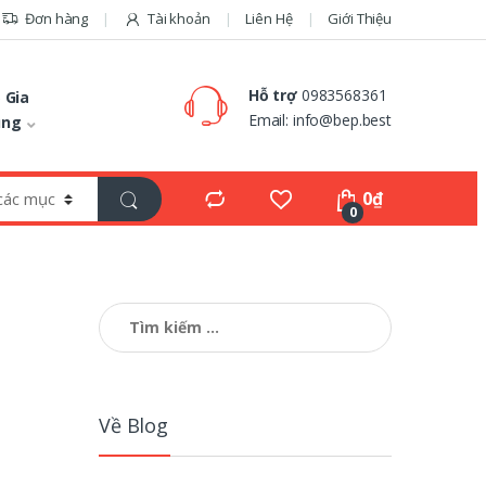
Đơn hàng
Tài khoản
Liên Hệ
Giới Thiệu
Hỗ trợ
0983568361
 Gia
Email:
info@bep.best
ụng
0
₫
0
Tìm
kiếm
cho:
Về Blog