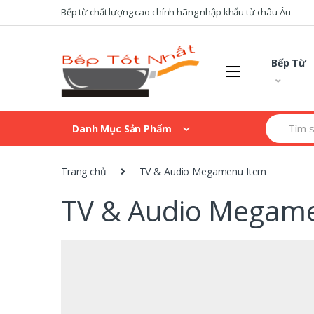
Skip
Skip
Bếp từ chất lượng cao chính hãng nhập khẩu từ châu Âu
to
to
navigation
content
Bếp Từ
Search
Danh Mục Sản Phẩm
for:
Trang chủ
TV & Audio Megamenu Item
TV & Audio Megam