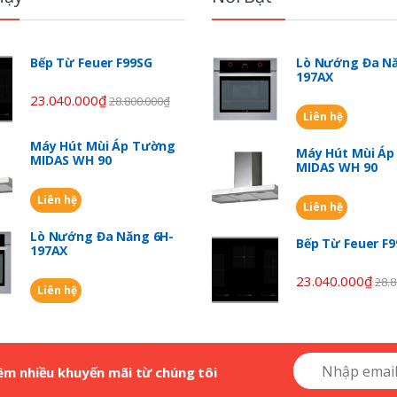
Bếp Từ Feuer F99SG
Lò Nướng Đa Nă
197AX
23.040.000
₫
28.800.000
₫
Liên hệ
Máy Hút Mùi Áp Tường
Máy Hút Mùi Á
MIDAS WH 90
MIDAS WH 90
Liên hệ
Liên hệ
Lò Nướng Đa Năng 6H-
Bếp Từ Feuer F
197AX
23.040.000
₫
28.8
Liên hệ
êm nhiều khuyến mãi từ chúng tôi