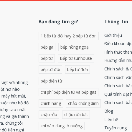
Bạn đang tìm gì?
Thông Tin
Giới thiệu
1 bếp từ đôi hay 2 bếp từ đơn
Điều khoản dị
bếp ga
bếp hồng ngoại
Hình thức tha
bếp từ
Bếp từ sunhouse
Hướng dẫn mu
Chính sách & 
bếp từ đôi
bếp từ đơn
Chính sách vậ
bếp điện từ
việt với những
Chính sách bả
một nơi nào
chi phí bếp điện từ và bếp gas
Quá trình đặt 
, máy hút mùi,
Chính sách bả
thuộc như bộ đồ
chính hãng
chảo chống dính
ượng cao nhất.
Blog
chậu rửa
chậu rửa bát
ng và giá thành
Liên hệ
a, chúng tôi
khi nào dùng lò nướng
Tuyển dụng
 đủ tiện nghi