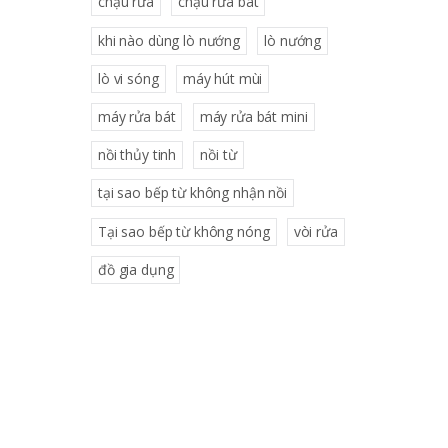
chậu rửa
chậu rửa bát
khi nào dùng lò nướng
lò nướng
lò vi sóng
máy hút mùi
máy rửa bát
máy rửa bát mini
nồi thủy tinh
nồi từ
tại sao bếp từ không nhận nồi
Tại sao bếp từ không nóng
vòi rửa
đồ gia dụng