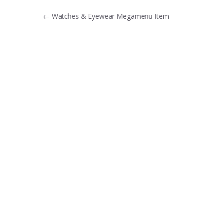
Điều
←
Watches & Eyewear Megamenu Item
hướng
bài
viết