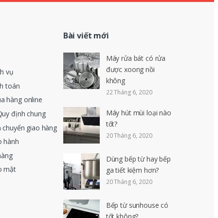
Bài viết mới
Máy rửa bát có rửa
được xoong nồi
ch vụ
không
nh toán
22 Tháng 6, 2020
a hàng online
Máy hút mùi loại nào
Quy định chung
tốt?
n chuyển giao hàng
20 Tháng 6, 2020
o hành
hàng
Dùng bếp từ hay bếp
o mật
ga tiết kiệm hơn?
20 Tháng 6, 2020
Bếp từ sunhouse có
tốt không?