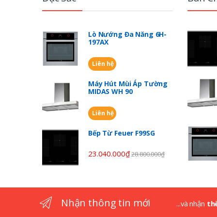
a
n
Lò Nướng Đa Năng 6H-
197AX
d
Liên hệ
s
Máy Hút Mùi Áp Tường
C
MIDAS WH 90
a
Liên hệ
r
Bếp Từ Feuer F99SG
o
23.040.000
₫
28.800.000
₫
u
s
Nhận thông tin mới
...và nhận
th
e