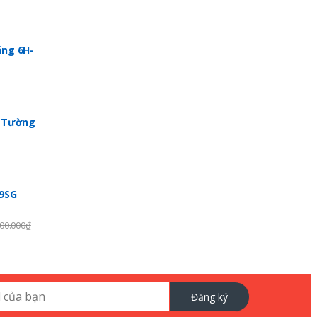
ng 6H-
p Tường
99SG
00.000
₫
Đăng ký