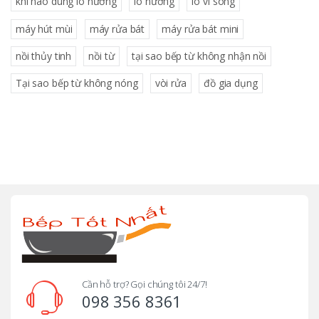
khi nào dùng lò nướng
lò nướng
lò vi sóng
máy hút mùi
máy rửa bát
máy rửa bát mini
nồi thủy tinh
nồi từ
tại sao bếp từ không nhận nồi
Tại sao bếp từ không nóng
vòi rửa
đồ gia dụng
B
r
a
n
d
Cần hỗ trợ? Gọi chúng tôi 24/7!
098 356 8361
s