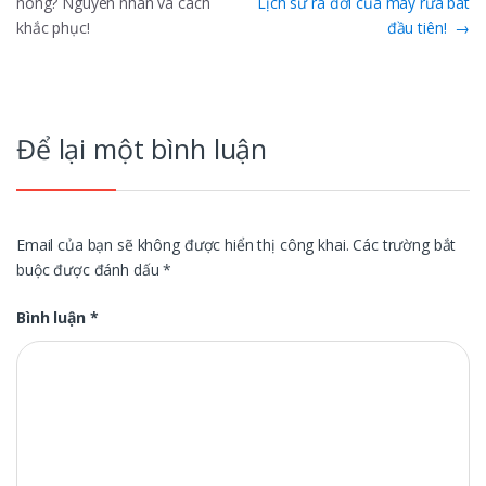
nóng? Nguyên nhân và cách
Lịch sử ra đời của máy rửa bát
hướng
khắc phục!
đầu tiên!
→
bài
viết
Để lại một bình luận
Email của bạn sẽ không được hiển thị công khai.
Các trường bắt
buộc được đánh dấu
*
Bình luận
*