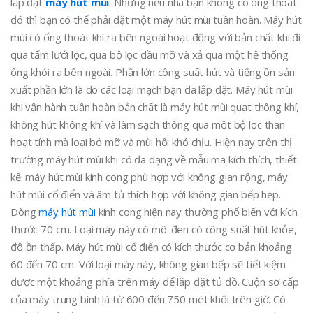
lắp đặt
máy hút mùi
. Nhưng nếu nhà bạn không có ống thoát
đó thì bạn có thể phải đặt một máy hút mùi tuần hoàn. Máy hút
mùi có ống thoát khí ra bên ngoài hoạt động với bản chất khí đi
qua tấm lưới lọc, qua bộ lọc dầu mỡ và xả qua một hệ thống
ống khói ra bên ngoài. Phần lớn công suất hút và tiếng ồn sản
xuất phần lớn là do các loại mạch bạn đã lắp đặt. Máy hút mùi
khi vận hành tuần hoàn bản chất là máy hút mùi quạt thông khí,
không hút không khí và làm sạch thông qua một bộ lọc than
hoạt tính mà loại bỏ mỡ và mùi hôi khó chịu. Hiện nay trên thị
trường máy hút mùi khi có đa dạng về mẫu mã kích thích, thiết
kế: máy hút mùi kính cong phù hợp với không gian rộng, máy
hút mùi cổ điển và âm tủ thích hợp với không gian bếp hẹp.
Dòng
máy hút mùi
kính cong hiện nay thường phổ biến với kích
thước 70 cm. Loại máy này có mô-đen có công suất hút khỏe,
độ ồn thấp. Máy hút mùi cổ điển có kích thước cơ bản khoảng
60 đến 70 cm. Với loại máy này, không gian bếp sẽ tiết kiệm
được một khoảng phía trên máy để lắp đặt tủ đồ. Cuộn sơ cấp
của máy trung bình là từ 600 đến 750 mét khối trên giờ. Có