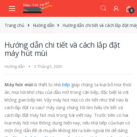
Skip
Skip
to
to
0
navigation
content
Trang chủ
Hướng dẫn
Hướng dẫn chi tiết và cách lắp đặt má
Hướng dẫn chi tiết và cách lắp đặt
máy hút mùi
Hướng dẫn
5 Tháng 5, 2020
Máy hút mùi
là thiết bị nhà
bếp
giúp chúng ta loại bỏ mùi thức
ăn, mùi hôi khó chịu của dầu mỡ trong căn bếp, đặc biệt là với
không gian bếp kín. Vậy máy hút mùi có chi tiết như thế nào là
cách lắp đặt ra sao? Hãy cùng chúng tôi tìm hiểu chi tiết và
cách lắp đặt máy hút mùi trong bài viết này. Trước tiên có hai
loại máy hút mùi thông dụng hiện nay, nếu nhà bếp của bạn có
một ống dẫn để di chuyển không khí ra bên ngoài thì dễ dàng