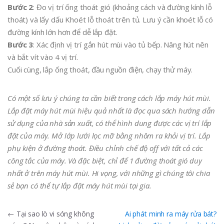
Bước 2
: Đo vị trí ống thoát gió (khoảng cách và đường kính lỗ
thoát) và lấy dấu Khoét lỗ thoát trên tủ. Lưu ý cần khoét lỗ có
đường kính lớn hơn để dễ lắp đặt.
Bước 3
: Xác định vị trí gắn hút mùi vào tủ bếp. Nâng hút nên
và bắt vít vào 4 vị trí.
Cuối cùng, lắp ống thoát, đầu nguồn điện, chạy thử máy.
Có một số lưu ý chúng ta cần biết trong cách lắp máy hút mùi.
Lắp đặt máy hút mùi hiệu quả nhất là đọc qua sách hướng dẫn
sử dụng của nhà sản xuất, có thể hình dung được các vị trí lắp
đặt của máy. Mở lớp lưới lọc mỡ bằng nhôm ra khỏi vị trí. Lắp
phụ kiện ở đường thoát. Điều chỉnh chế độ off với tất cả các
công tắc của máy. Và đặc biệt, chỉ để 1 đường thoát gió duy
nhất ở trên máy hút mùi. Hi vọng, với những gì chúng tôi chia
sẻ bạn có thể tự lắp đặt máy hút mùi tại gia.
Điều
←
Tại sao lò vi sóng không
Ai phát minh ra máy rửa bát?