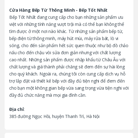
C
Cửa Hàng Bếp Từ Thông Minh - Bếp Tốt Nhất
Bếp Tốt Nhất đang cung cấp cho bạn những sản phẩm ưu
a
việt với những tính năng vượt trội mà có thể bạn không thể
tìm được ở một nơi nào khác. Từ những sản phẩm bếp từ,
r
bếp điện từ thông minh, máy hút mùi, máy rửa bát, lò vi
o
sóng, cho đến sản phẩm hết sức quen thuộc như bộ đồ chảo
nấu cho đến chậu vòi sửa đơn giản nhưng với chất lượng
u
cao nhất. Những sản phẩm được nhập khẩu từ Châu Âu với
chất lượng và giá thành phải chăng sẽ đem đến sự hài lòng
s
cho quý khách. Ngoài ra, chúng tôi còn cung cấp dịch vụ hỗ
trợ lắp đặt và thiết kế bếp với đầy đủ tiện nghi để đem đến
e
cho bạn một không gian bếp vừa sang trọng vừa tiện nghi với
l
đầy đủ chức năng mà mọi gia đình cần.
Địa chỉ
:
385 đường Ngọc Hồi, huyện Thanh Trì, Hà Nội