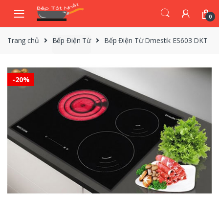
Skip
Skip
to
to
0
navigation
content
Trang chủ
Bếp Điện Từ
Bếp Điện Từ Dmestik ES603 DKT
-
20%