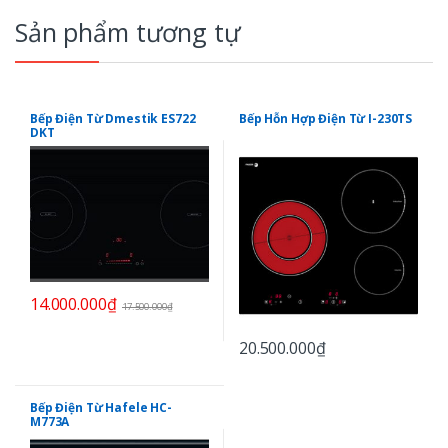
Sản phẩm tương tự
Bếp Điện Từ Dmestik ES722
Bếp Hỗn Hợp Điện Từ I-230TS
DKT
14.000.000
₫
17.500.000
₫
20.500.000
₫
Bếp Điện Từ Hafele HC-
M773A