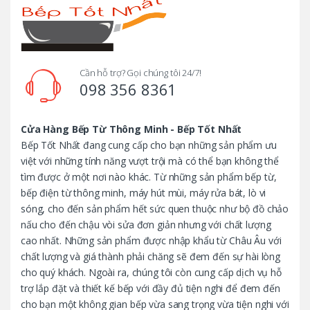
a
n
d
Cần hỗ trợ? Gọi chúng tôi 24/7!
098 356 8361
s
C
Cửa Hàng Bếp Từ Thông Minh - Bếp Tốt Nhất
Bếp Tốt Nhất đang cung cấp cho bạn những sản phẩm ưu
a
việt với những tính năng vượt trội mà có thể bạn không thể
tìm được ở một nơi nào khác. Từ những sản phẩm bếp từ,
r
bếp điện từ thông minh, máy hút mùi, máy rửa bát, lò vi
o
sóng, cho đến sản phẩm hết sức quen thuộc như bộ đồ chảo
nấu cho đến chậu vòi sửa đơn giản nhưng với chất lượng
u
cao nhất. Những sản phẩm được nhập khẩu từ Châu Âu với
chất lượng và giá thành phải chăng sẽ đem đến sự hài lòng
s
cho quý khách. Ngoài ra, chúng tôi còn cung cấp dịch vụ hỗ
trợ lắp đặt và thiết kế bếp với đầy đủ tiện nghi để đem đến
e
cho bạn một không gian bếp vừa sang trọng vừa tiện nghi với