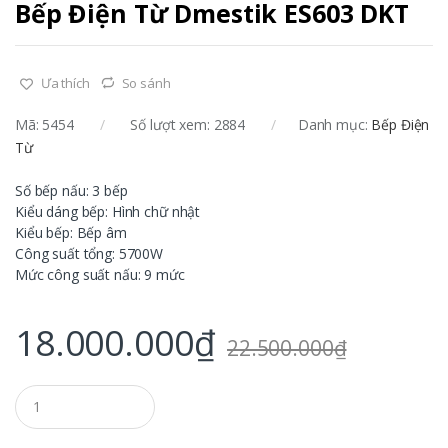
Bếp Điện Từ Dmestik ES603 DKT
Ưa thích
So sánh
Mã:
5454
Số lượt xem: 2884
Danh mục:
Bếp Điện
Từ
Số bếp nấu: 3 bếp
Kiểu dáng bếp: Hình chữ nhật
Kiểu bếp: Bếp âm
Công suất tổng: 5700W
Mức công suất nấu: 9 mức
18.000.000
₫
22.500.000
₫
Q
u
a
n