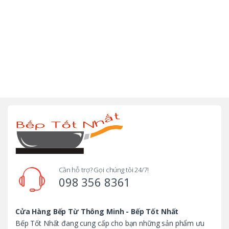
B
r
a
n
d
Cần hỗ trợ? Gọi chúng tôi 24/7!
098 356 8361
s
C
Cửa Hàng Bếp Từ Thông Minh - Bếp Tốt Nhất
Bếp Tốt Nhất đang cung cấp cho bạn những sản phẩm ưu