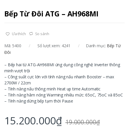
Bếp Từ Đôi ATG – AH968MI
Ưa thích
So sánh
Mã:
5400
Số lượt xem: 4241
Danh mục:
Bếp Từ
Đôi
– Bếp hai từ ATG-AH968MI ứng dụng công nghệ Inverter thông
minh vượt trội
– Công suất cực lớn với tính năng nấu nhanh Booster – max
2700W / 22cm
– Tính năng nấu thông minh Heat up time Automatic
– Tính năng hâm nóng Warming nhiều mức: 65oC, 75oC và 85oC
– Tính năng dừng bếp tạm thời Pause
15.200.000
₫
19.000.000
₫