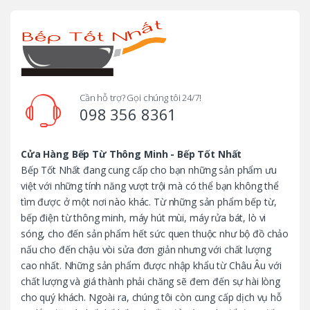
r
a
n
d
Cần hỗ trợ? Gọi chúng tôi 24/7!
098 356 8361
s
C
Cửa Hàng Bếp Từ Thông Minh - Bếp Tốt Nhất
Bếp Tốt Nhất đang cung cấp cho bạn những sản phẩm ưu
a
việt với những tính năng vượt trội mà có thể bạn không thể
tìm được ở một nơi nào khác. Từ những sản phẩm bếp từ,
r
bếp điện từ thông minh, máy hút mùi, máy rửa bát, lò vi
o
sóng, cho đến sản phẩm hết sức quen thuộc như bộ đồ chảo
nấu cho đến chậu vòi sửa đơn giản nhưng với chất lượng
u
cao nhất. Những sản phẩm được nhập khẩu từ Châu Âu với
chất lượng và giá thành phải chăng sẽ đem đến sự hài lòng
s
cho quý khách. Ngoài ra, chúng tôi còn cung cấp dịch vụ hỗ