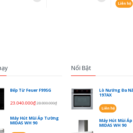
Liên hệ
hạy
Nổi Bật
Bếp Từ Feuer F99SG
Lò Nướng Đa Nă
197AX
23.040.000
₫
28.800.000
₫
Liên hệ
Máy Hút Mùi Áp Tường
Máy Hút Mùi Á
MIDAS WH 90
MIDAS WH 90