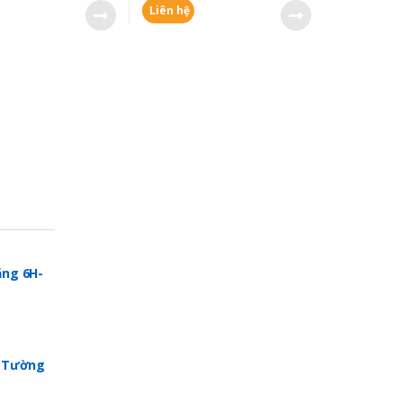
Liên hệ
ng 6H-
p Tường