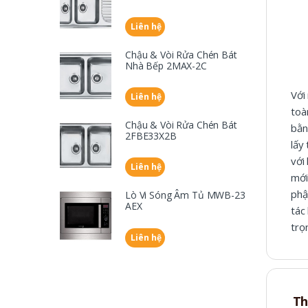
Liên hệ
Chậu & Vòi Rửa Chén Bát
Nhà Bếp 2MAX-2C
Với
Liên hệ
toà
Chậu & Vòi Rửa Chén Bát
bằn
2FBE33X2B
lấy
với
Liên hệ
mới
phậ
Lò Vi Sóng Âm Tủ MWB-23
AEX
tác
trọ
Liên hệ
Th