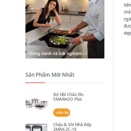
tiệ
chấ
ngà
đượ
dẹp
Sản Phẩm Mới Nhất
Bộ Nồi Chảo Elo
SMARAGD Plus
Liên hệ
Chậu & Vòi Nhà Bếp
2MAX-2C-1E