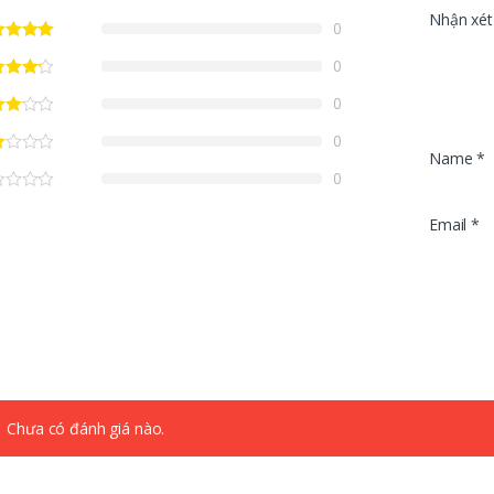
Nhận xét
0
0
0
0
Name
*
0
Email
*
Chưa có đánh giá nào.