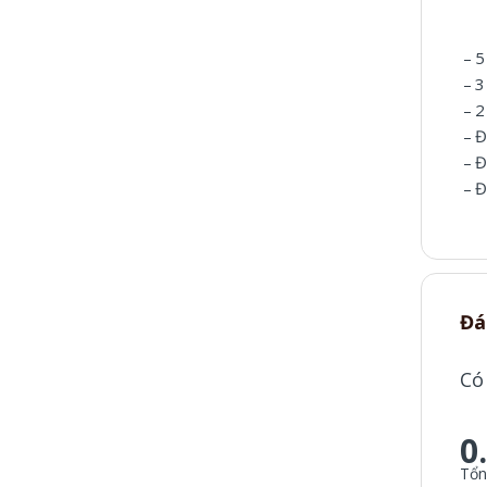
– 5
– 3
– 2
– Đ
– Đ
– Đ
Đá
Có
0
Tổn