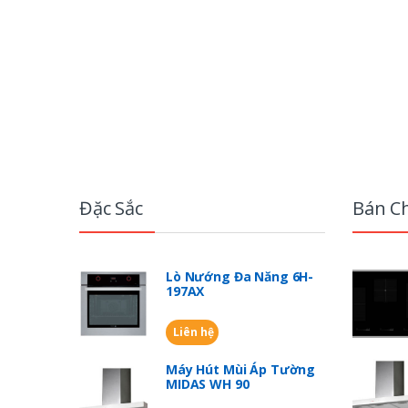
B
r
Đặc Sắc
Bán C
a
n
Lò Nướng Đa Năng 6H-
197AX
d
Liên hệ
s
Máy Hút Mùi Áp Tường
C
MIDAS WH 90