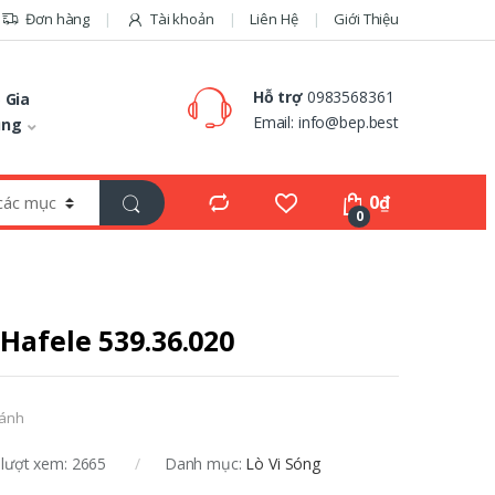
Đơn hàng
Tài khoản
Liên Hệ
Giới Thiệu
Hỗ trợ
0983568361
 Gia
Email:
info@bep.best
ụng
0
₫
0
 Hafele 539.36.020
sánh
lượt xem: 2665
Danh mục:
Lò Vi Sóng