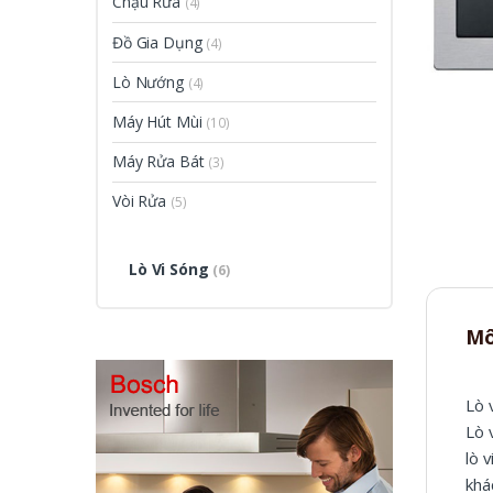
Chậu Rửa
(4)
Đồ Gia Dụng
(4)
Lò Nướng
(4)
Máy Hút Mùi
(10)
Máy Rửa Bát
(3)
Vòi Rửa
(5)
Lò Vi Sóng
(6)
Mô
Lò 
Lò 
lò 
khá