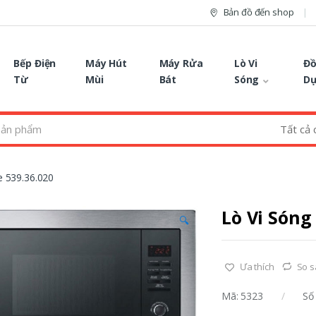
Bản đồ đến shop
Bếp Điện
Máy Hút
Máy Rửa
Lò Vi
Đồ
Từ
Mùi
Bát
Sóng
D
e 539.36.020
Lò Vi Sóng
🔍
Ưa thích
So 
Mã:
5323
Số 