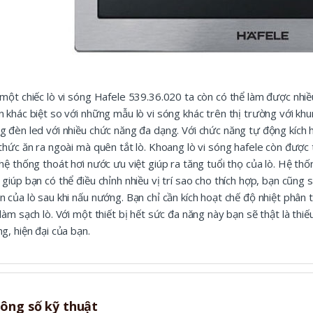
 một chiếc lò vi sóng Hafele 539.36.020 ta còn có thể làm được nhiề
n khác biệt so với những mẫu lò vi sóng khác trên thị trường với kh
g đèn led với nhiều chức năng đa dạng. Với chức năng tự động kích 
 thức ăn ra ngoài mà quên tắt lò. Khoang lò vi sóng hafele còn đượ
 hệ thống thoát hơi nước ưu việt giúp ra tăng tuổi thọ của lò. Hệ t
 giúp bạn có thể điều chỉnh nhiều vị trí sao cho thích hợp, bạn cũng
n của lò sau khi nấu nướng. Bạn chỉ cần kích hoạt chế độ nhiệt phân 
 làm sạch lò. Với một thiết bị hết sức đa năng này bạn sẽ thật là thi
ng, hiện đại của bạn.
ông số kỹ thuật