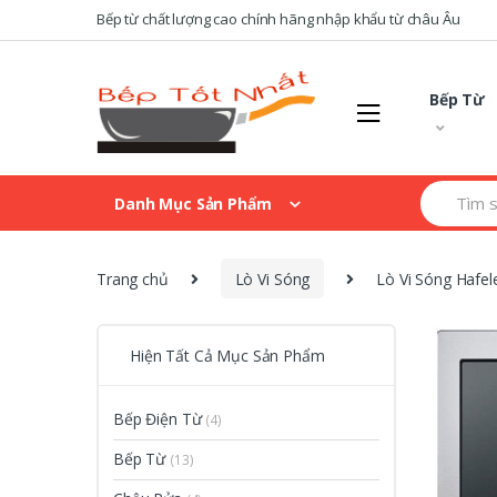
Skip
Skip
Bếp từ chất lượng cao chính hãng nhập khẩu từ châu Âu
to
to
navigation
content
Bếp Từ
Search
Danh Mục Sản Phẩm
for:
Trang chủ
Lò Vi Sóng
Lò Vi Sóng Hafel
Hiện Tất Cả Mục Sản Phẩm
Bếp Điện Từ
(4)
Bếp Từ
(13)