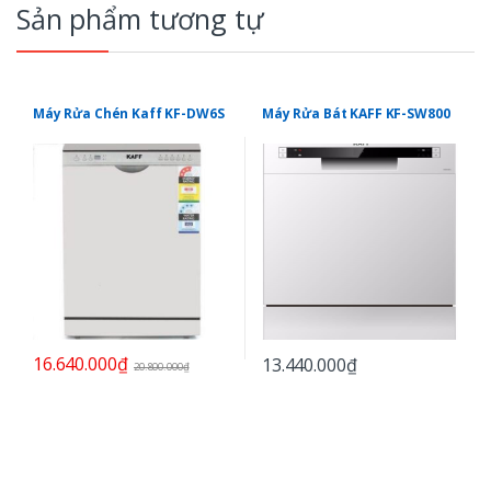
Sản phẩm tương tự
Máy Rửa Chén Kaff KF-DW6S
Máy Rửa Bát KAFF KF-SW800
16.640.000
₫
13.440.000
₫
20.800.000
₫