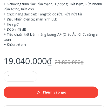
+ 6 chương trình rửa: Rửa mạnh, Tự động, Tiết kiệm, Rửa nhanh,
Rửa sơ bộ, Rửa chờ
+ Chức năng đặc biệt: Tăng tốc độ rửa, Rửa nửa tải
+ Điều khiển điện tử, màn hình LED
+ Hẹn giờ
+ Độ ồn: 48 dB
+ Tiêu chuẩn tiết kiệm năng lượng: A+ (Châu Âu) Chức năng an
toàn
+ Khóa trẻ em
19.040.000
₫
23.800.000
₫
Q
u
a
n
t
Thêm vào giỏ
i
t
y