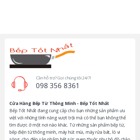
B
r
a
n
d
Cần hỗ trợ? Gọi chúng tôi 24/7!
098 356 8361
s
C
Cửa Hàng Bếp Từ Thông Minh - Bếp Tốt Nhất
Bếp Tốt Nhất đang cung cấp cho bạn những sản phẩm ưu
a
việt với những tính năng vượt trội mà có thể bạn không thể
tìm được ở một nơi nào khác. Từ những sản phẩm bếp từ,
r
bếp điện từ thông minh, máy hút mùi, máy rửa bát, lò vi
sóng, cho đến sản phẩm hết sức quen thuộc như bộ đồ chảo