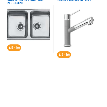
2FBE33X2B
Liên hệ
Liên hệ
B