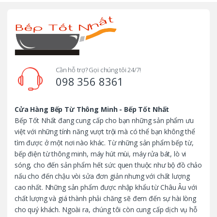
r
a
n
d
Cần hỗ trợ? Gọi chúng tôi 24/7!
098 356 8361
s
C
Cửa Hàng Bếp Từ Thông Minh - Bếp Tốt Nhất
Bếp Tốt Nhất đang cung cấp cho bạn những sản phẩm ưu
a
việt với những tính năng vượt trội mà có thể bạn không thể
tìm được ở một nơi nào khác. Từ những sản phẩm bếp từ,
r
bếp điện từ thông minh, máy hút mùi, máy rửa bát, lò vi
o
sóng, cho đến sản phẩm hết sức quen thuộc như bộ đồ chảo
nấu cho đến chậu vòi sửa đơn giản nhưng với chất lượng
u
cao nhất. Những sản phẩm được nhập khẩu từ Châu Âu với
chất lượng và giá thành phải chăng sẽ đem đến sự hài lòng
s
cho quý khách. Ngoài ra, chúng tôi còn cung cấp dịch vụ hỗ