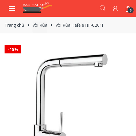
Skip
Skip
to
to
0
navigation
content
Trang chủ
Vòi Rửa
Vòi Rửa Hafele HF-C201I
-
15%