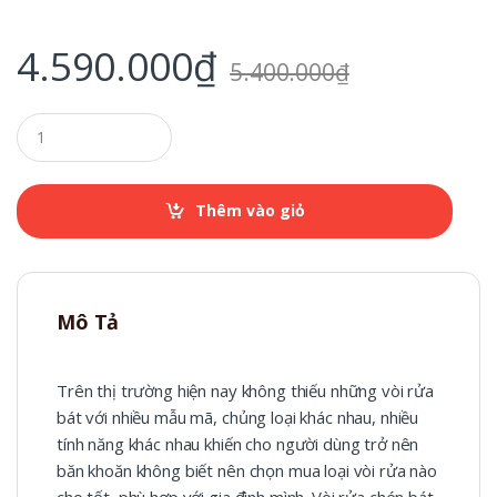
4.590.000
₫
5.400.000
₫
Q
u
a
n
t
Thêm vào giỏ
i
t
y
Mô Tả
Trên thị trường hiện nay không thiếu những vòi rửa
bát với nhiều mẫu mã, chủng loại khác nhau, nhiều
tính năng khác nhau khiến cho người dùng trở nên
băn khoăn không biết nên chọn mua loại vòi rửa nào
cho tốt, phù hợp với gia đình mình. Vòi rửa chén bát