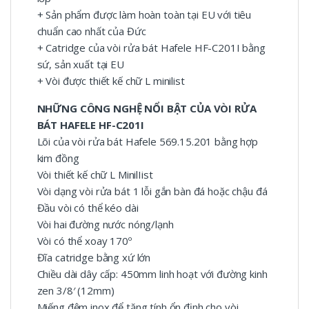
+ Sản phẩm được làm hoàn toàn tại EU với tiêu
chuẩn cao nhất của Đức
+ Catridge của vòi rửa bát Hafele HF-C201I bằng
sứ, sản xuất tại EU
+ Vòi được thiết kế chữ L minilist
NHỮNG CÔNG NGHỆ NỔI BẬT CỦA VÒI RỬA
BÁT HAFELE HF-C201I
Lõi của vòi rửa bát Hafele 569.15.201 bằng hợp
kim đồng
Vòi thiết kế chữ L MinilIist
Vòi dạng vòi rửa bát 1 lỗi gắn bàn đá hoặc chậu đá
Đầu vòi có thể kéo dài
Vòi hai đường nước nóng/lạnh
Vòi có thể xoay 170º
Đĩa catridge bằng xứ lớn
Chiều dài dây cấp: 450mm linh hoạt với đường kinh
zen 3/8′ (12mm)
Miếng đệm inox để tăng tính ổn định cho vòi