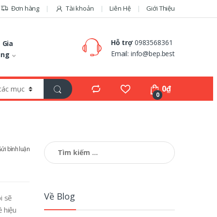
Đơn hàng
Tài khoản
Liên Hệ
Giới Thiệu
Hỗ trợ
0983568361
 Gia
Email:
info@bep.best
ụng
0
₫
0
Tìm
ửi bình luận
kiếm
cho:
Về Blog
i sẽ
ề hiệu