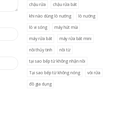
chậu rửa
chậu rửa bát
khi nào dùng lò nướng
lò nướng
lò vi sóng
máy hút mùi
máy rửa bát
máy rửa bát mini
nồi thủy tinh
nồi từ
tại sao bếp từ không nhận nồi
Tại sao bếp từ không nóng
vòi rửa
đồ gia dụng