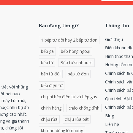
Bạn đang tìm gì?
Thông Tin
Giới thiệu
1 bếp từ đôi hay 2 bếp từ đơn
Điều khoản dị
bếp ga
bếp hồng ngoại
Hình thức tha
bếp từ
Bếp từ sunhouse
Hướng dẫn mu
Chính sách & 
bếp từ đôi
bếp từ đơn
Chính sách vậ
bếp điện từ
việt với những
Chính sách bả
một nơi nào
chi phí bếp điện từ và bếp gas
Quá trình đặt 
, máy hút mùi,
Chính sách bả
thuộc như bộ đồ
chính hãng
chảo chống dính
ượng cao nhất.
Blog
chậu rửa
chậu rửa bát
ng và giá thành
Liên hệ
a, chúng tôi
khi nào dùng lò nướng
Tuyển dụng