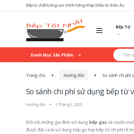
Skip
Skip
Bếp từ chất lượng cao chính hãng nhập khẩu từ châu Âu
to
to
navigation
content
Bếp Từ
Search
Danh Mục Sản Phẩm
for:
Trang chủ
Hướng dẫn
So sánh chi phí 
So sánh chi phí sử dụng bếp từ 
Hướng dẫn
3 Tháng 5, 2020
Đối với những gia đình sử dụng
bếp gas
và muốn muốn
được đặt ra là sử dụng bếp ga hay bếp từ chi phí rẻ hơ