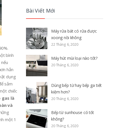
Bài Viết Mới
Máy rửa bát có rửa được
xoong nồi không
22 Tháng 6, 2020
 90%.
ột bình
Máy hút mùi loại nào tốt?
g nếu
20 Tháng 6, 2020
 hơn hẳn
 vật dụng
 để sắm
Dùng bếp từ hay bếp ga tiết
một chiếc
kiệm hơn?
p gas là
20 Tháng 6, 2020
oàn và
những
Bếp từ sunhouse có tốt
không?
ình một 1
20 Tháng 6, 2020