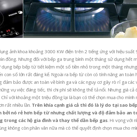
dụng ảnh khoa khoảng 3000 KW điện trên 2 tiếng ứng với hiệu suất
hìn đồng. Nhưng đối với bếp ga trung bình một tháng sử dụng hết m
sử dụng bếp bếp từ tiết kiệm một số tiền nhỏ trong một tháng nhưn
đến con số lớn rất đáng kể. Ngoài ra bếp từ còn có tính năng an toàn
g đảm bảo được an toàn về bình ga và các nguy cơ gây rò rỉ ga các
ững vụ việc đáng tiếc, thì chi phí sẽ không thể tả nổi. Nhưng giá cả
 Chỉ với khoảng một triệu đồng lại là bạn có thể chọn mua cho mình 
n rất nhiều lần.
Trên khía cạnh giá cả thì đó là lý do tại sao bế
ình bởi nó rẻ hơn bếp từ nhưng chất lượng và độ đảm bảo an t
g trong các hộ gia đình và thay thế dần bếp gas
. Hi vọng với 
u dùng không còn phân vân nữa mà có thể quyết định chọn mua cho m