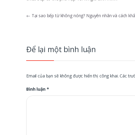
Điều
←
Tại sao bếp từ không nóng? Nguyên nhân và cách khắ
hướng
bài
viết
Để lại một bình luận
Email của bạn sẽ không được hiển thị công khai.
Các trư
Bình luận
*