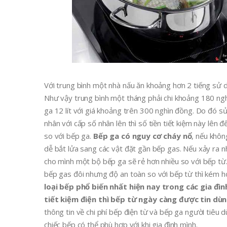
Với trung bình một nhà nấu ăn khoảng hơn 2 tiếng sử 
Như vậy trung bình một tháng phải chi khoảng 180 ng
ga 12 lít với giá khoảng trên 300 nghìn đồng. Do đó 
nhân với cấp số nhân lên thì số tiền tiết kiệm này lên 
so với bếp ga.
Bếp ga có nguy cơ cháy nổ
, nếu khôn
dễ bắt lửa sang các vật đặt gần bếp gas. Nếu xảy ra nh
cho mình một bộ bếp ga sẽ rẻ hơn nhiều so với bếp từ.
bếp gas đôi nhưng độ an toàn so với bếp từ thì kém hơ
loại bếp phổ biến nhất hiện nay trong các gia đ
tiết kiệm điện thì bếp từ ngày càng được tin dùn
thông tin về chi phí bếp điện từ và bếp ga người tiê
chiếc bếp có thể phù hợp với khi gia đình mình.