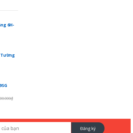
ng 6H-
p Tường
99SG
00.000
₫
Đăng ký