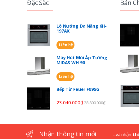
r
Đặc Sắc
Bán C
a
n
Lò Nướng Đa Năng 6H-
197AX
d
Liên hệ
s
Máy Hút Mùi Áp Tường
C
MIDAS WH 90
a
Liên hệ
r
Bếp Từ Feuer F99SG
o
23.040.000
₫
28.800.000
₫
u
s
Nhận thông tin mới
...và nhận
th
e