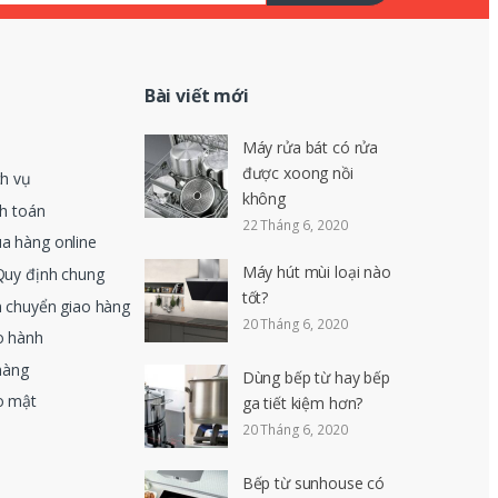
Bài viết mới
Máy rửa bát có rửa
được xoong nồi
ch vụ
không
nh toán
22 Tháng 6, 2020
a hàng online
Máy hút mùi loại nào
Quy định chung
tốt?
n chuyển giao hàng
20 Tháng 6, 2020
o hành
hàng
Dùng bếp từ hay bếp
o mật
ga tiết kiệm hơn?
20 Tháng 6, 2020
Bếp từ sunhouse có