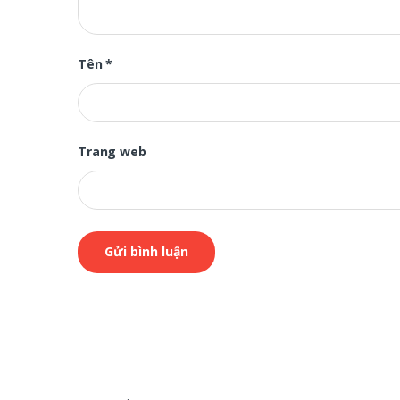
Tên
*
Trang web
B