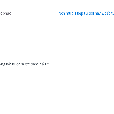
c phục!
Nên mua 1 bếp từ đôi hay 2 bếp 
ờng bắt buộc được đánh dấu
*