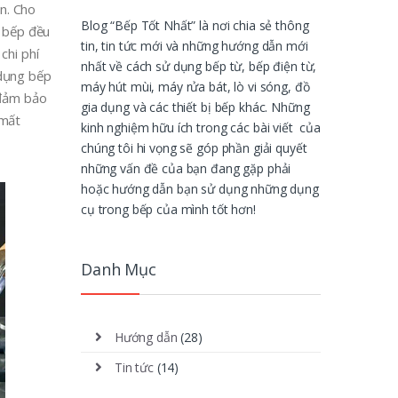
ăn. Cho
Blog “Bếp Tốt Nhất” là nơi chia sẻ thông
a bếp đều
tin, tin tức mới và những hướng dẫn mới
chi phí
nhất về cách sử dụng bếp từ, bếp điện từ,
 dụng bếp
máy hút mùi, máy rửa bát, lò vi sóng, đồ
 đảm bảo
gia dụng và các thiết bị bếp khác. Những
 mất
kinh nghiệm hữu ích trong các bài viết của
chúng tôi hi vọng sẽ góp phần giải quyết
những vấn đề của bạn đang gặp phải
hoặc hướng dẫn bạn sử dụng những dụng
cụ trong bếp của mình tốt hơn!
Danh Mục
Hướng dẫn
(28)
Tin tức
(14)