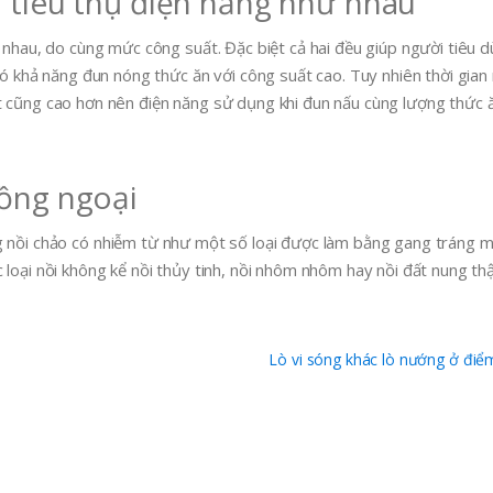
i tiêu thụ điện năng như nhau
 nhau, do cùng mức công suất. Đặc biệt cả hai đều giúp người tiêu d
có khả năng đun nóng thức ăn với công suất cao. Tuy nhiên thời gian
t cũng cao hơn nên điện năng sử dụng khi đun nấu cùng lượng thức ă
hồng ngoại
g nồi chảo có nhiễm từ như một số loại được làm bằng gang tráng m
 loại nồi không kể nồi thủy tinh, nồi nhôm nhôm hay nồi đất nung th
Lò vi sóng khác lò nướng ở đi