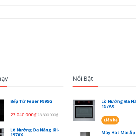
hạy
Nổi Bật
Bếp Từ Feuer F99SG
Lò Nướng Đa Nă
197AX
23.040.000
₫
28.800.000
₫
Liên hệ
Lò Nướng Đa Năng 6H-
Máy Hút Mùi Á
197AX