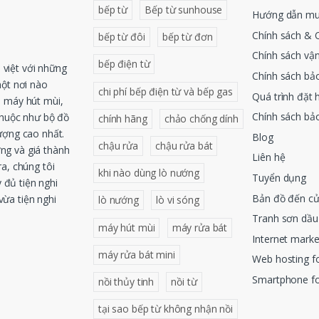
bếp từ
Bếp từ sunhouse
Hướng dẫn mu
Chính sách & 
bếp từ đôi
bếp từ đơn
Chính sách vậ
bếp điện từ
việt với những
Chính sách bả
một nơi nào
chi phí bếp điện từ và bếp gas
Quá trình đặt 
, máy hút mùi,
Chính sách bả
thuộc như bộ đồ
chính hãng
chảo chống dính
ượng cao nhất.
Blog
chậu rửa
chậu rửa bát
ng và giá thành
Liên hệ
a, chúng tôi
khi nào dùng lò nướng
Tuyển dụng
 đủ tiện nghi
Bản đồ đến c
ừa tiện nghi
lò nướng
lò vi sóng
Tranh sơn dầu
máy hút mùi
máy rửa bát
Internet mark
máy rửa bát mini
Web hosting 
Smartphone f
nồi thủy tinh
nồi từ
tại sao bếp từ không nhận nồi