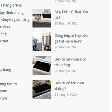
22 Tháng 6, 2020
a hàng online
Máy hút mùi loại nào
Quy định chung
tốt?
n chuyển giao hàng
20 Tháng 6, 2020
o hành
hàng
Dùng bếp từ hay bếp
o mật
ga tiết kiệm hơn?
20 Tháng 6, 2020
Bếp từ sunhouse có
tốt không?
ửa hàng
20 Tháng 6, 2020
Bếp từ có tốn điện
eting forum
không?
forum
3 Tháng 6, 2020
orum