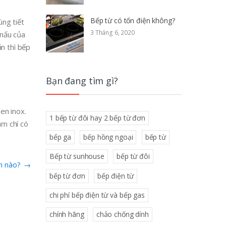
Bếp từ có tốn điện không?
ùng tiết
3 Tháng 6, 2020
 nấu của
n thì bếp
Bạn đang tìm gì?
en inox.
1 bếp từ đôi hay 2 bếp từ đơn
ậm chí có
bếp ga
bếp hồng ngoại
bếp từ
Bếp từ sunhouse
bếp từ đôi
ểm nào?
→
bếp từ đơn
bếp điện từ
chi phí bếp điện từ và bếp gas
chính hãng
chảo chống dính