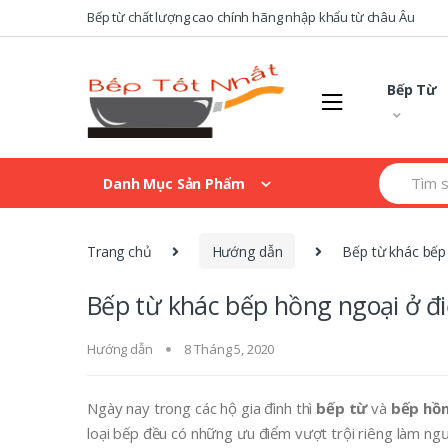
Skip
Skip
Bếp từ chất lượng cao chính hãng nhập khẩu từ châu Âu
to
to
navigation
content
Bếp Từ
Search
Danh Mục Sản Phẩm
for:
Trang chủ
Hướng dẫn
Bếp từ khác bếp
Bếp từ khác bếp hồng ngoại ở đ
Hướng dẫn
8 Tháng 5, 2020
Ngày nay trong các hộ gia đình thì
bếp từ
và
bếp hồn
loại bếp đều có những ưu điểm vượt trội riêng làm ng