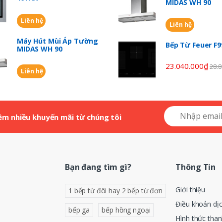
MIDAS WH 90
Liên hệ
Liên hệ
Máy Hút Mùi Áp Tường
Bếp Từ Feuer F
MIDAS WH 90
23.040.000
₫
28.8
Liên hệ
êm nhiều khuyến mãi từ chúng tôi
Bạn đang tìm gì?
Thông Tin
Giới thiệu
1 bếp từ đôi hay 2 bếp từ đơn
Điều khoản dị
bếp ga
bếp hồng ngoại
Hình thức tha