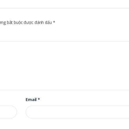
ờng bắt buộc được đánh dấu
*
Email
*