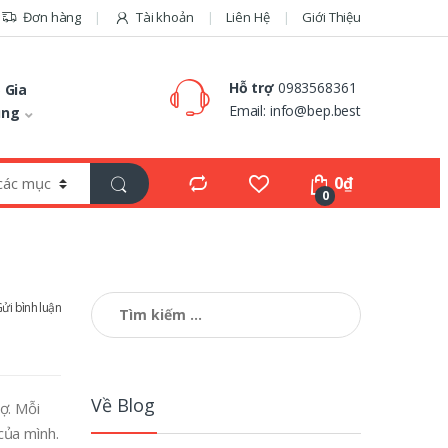
Đơn hàng
Tài khoản
Liên Hệ
Giới Thiệu
Hỗ trợ
0983568361
 Gia
Email:
info@bep.best
ụng
0
₫
0
Tìm
ửi bình luận
kiếm
cho:
Về Blog
ợ. Mỗi
của mình.