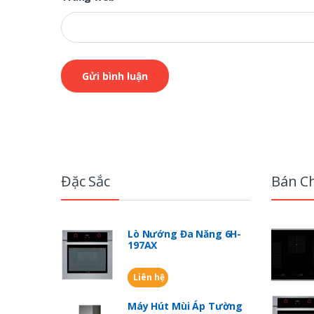
B
r
Đặc Sắc
Bán C
a
n
Lò Nướng Đa Năng 6H-
197AX
d
Liên hệ
s
Máy Hút Mùi Áp Tường