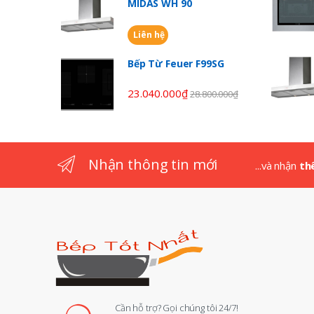
C
MIDAS WH 90
a
Liên hệ
r
Bếp Từ Feuer F99SG
o
23.040.000
₫
28.800.000
₫
u
s
Nhận thông tin mới
...và nhận
th
e
l
Cần hỗ trợ? Gọi chúng tôi 24/7!