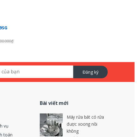
99SG
00.000
₫
Đăng ký
Bài viết mới
Máy rửa bát có rửa
được xoong nồi
ch vụ
không
nh toán