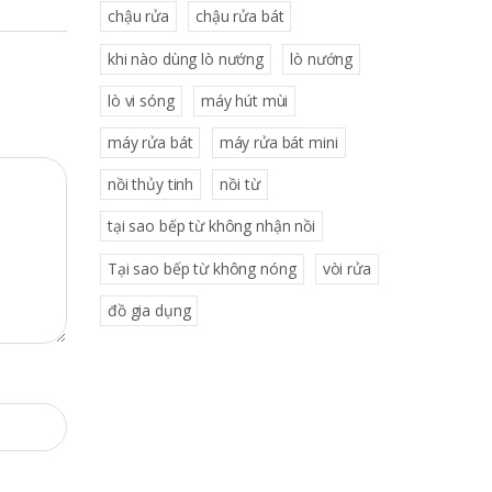
chậu rửa
chậu rửa bát
khi nào dùng lò nướng
lò nướng
lò vi sóng
máy hút mùi
máy rửa bát
máy rửa bát mini
nồi thủy tinh
nồi từ
tại sao bếp từ không nhận nồi
Tại sao bếp từ không nóng
vòi rửa
đồ gia dụng