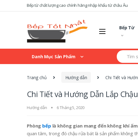
Skip
Skip
Bếp từ chất lượng cao chính hãng nhập khẩu từ châu Âu
to
to
navigation
content
Bếp Từ
Search
Danh Mục Sản Phẩm
for:
Trang chủ
Hướng dẫn
Chi Tiết và Hướ
Chi Tiết và Hướng Dẫn Lắp Chậu
Hướng dẫn
6 Tháng 5, 2020
Phòng
bếp
là không gian mang đến không khí ấm 
quan tâm, trong đó chậu rửa bát là sản phẩm không thể 