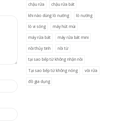
chậu rửa
chậu rửa bát
khi nào dùng lò nướng
lò nướng
lò vi sóng
máy hút mùi
máy rửa bát
máy rửa bát mini
nồi thủy tinh
nồi từ
tại sao bếp từ không nhận nồi
Tại sao bếp từ không nóng
vòi rửa
đồ gia dụng