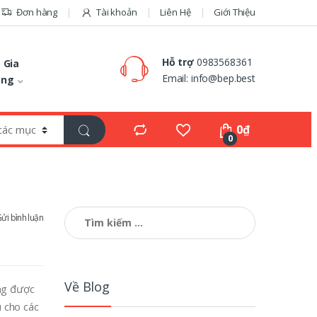
Đơn hàng
Tài khoản
Liên Hệ
Giới Thiệu
Hỗ trợ
0983568361
 Gia
Email:
info@bep.best
ụng
0
₫
0
Tìm
ửi bình luận
kiếm
cho:
Về Blog
àng được
u cho các