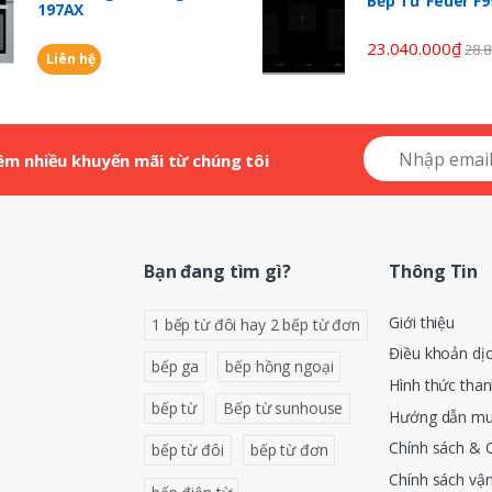
Bếp Từ Feuer F
197AX
23.040.000
₫
28.8
Liên hệ
êm nhiều khuyến mãi từ chúng tôi
Bạn đang tìm gì?
Thông Tin
Giới thiệu
1 bếp từ đôi hay 2 bếp từ đơn
Điều khoản dị
bếp ga
bếp hồng ngoại
Hình thức tha
bếp từ
Bếp từ sunhouse
Hướng dẫn mu
Chính sách & 
bếp từ đôi
bếp từ đơn
Chính sách vậ