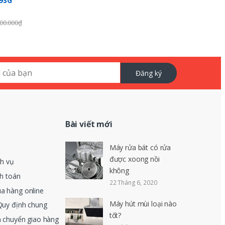
99SG
00.000
₫
Đăng ký
Bài viết mới
Máy rửa bát có rửa
được xoong nồi
ch vụ
không
nh toán
22 Tháng 6, 2020
a hàng online
Máy hút mùi loại nào
Quy định chung
tốt?
n chuyển giao hàng