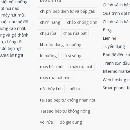
bếp điện từ
việt với những
Chính sách bả
một nơi nào
chi phí bếp điện từ và bếp gas
Quá trình đặt 
, máy hút mùi,
Chính sách bả
thuộc như bộ đồ
chính hãng
chảo chống dính
ượng cao nhất.
Blog
chậu rửa
chậu rửa bát
ng và giá thành
Liên hệ
a, chúng tôi
khi nào dùng lò nướng
Tuyển dụng
 đủ tiện nghi
Bản đồ đến c
ừa tiện nghi
lò nướng
lò vi sóng
Tranh sơn dầu
máy hút mùi
máy rửa bát
Internet mark
máy rửa bát mini
Web hosting 
Smartphone f
nồi thủy tinh
nồi từ
tại sao bếp từ không nhận nồi
Tại sao bếp từ không nóng
vòi rửa
đồ gia dụng