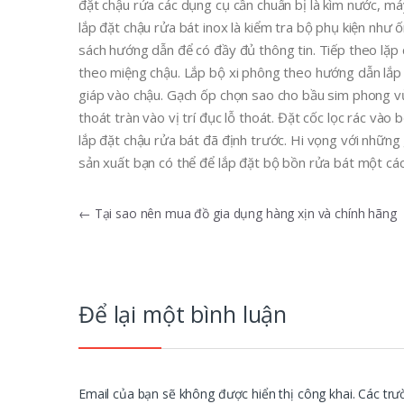
đặt chậu rửa các dụng cụ cần chuẩn bị là kìm nước, má
lắp đặt chậu rửa bát inox là kiểm tra bộ phụ kiện như 
sách hướng dẫn để có đầy đủ thông tin. Tiếp theo lặp 
theo miệng chậu. Lắp bộ xi phông theo hướng dẫn lắp 
giáp vào chậu. Gạch ốp chọn sao cho bầu sim phong vừ
thoát tràn vào vị trí đục lỗ thoát. Đặt cốc lọc rác vào
lắp đặt chậu rửa bát đã định trước. Hi vọng với nhữn
sản xuất bạn có thể để lắp đặt bộ bồn rửa bát một cá
Điều
←
Tại sao nên mua đồ gia dụng hàng xịn và chính hãng
hướng
bài
viết
Để lại một bình luận
Email của bạn sẽ không được hiển thị công khai.
Các trư