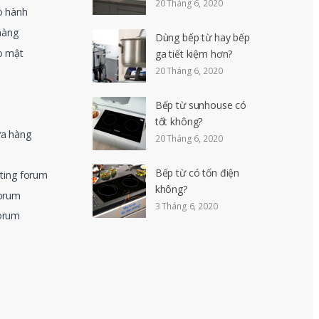
20 Tháng 6, 2020
o hành
hàng
Dùng bếp từ hay bếp
o mật
ga tiết kiệm hơn?
20 Tháng 6, 2020
Bếp từ sunhouse có
tốt không?
ửa hàng
20 Tháng 6, 2020
Bếp từ có tốn điện
eting forum
không?
forum
3 Tháng 6, 2020
orum