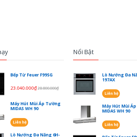
hạy
Nổi Bật
Bếp Từ Feuer F99SG
Lò Nướng Đa Nă
197AX
23.040.000
₫
28.800.000
₫
Liên hệ
Máy Hút Mùi Áp Tường
Máy Hút Mùi Á
MIDAS WH 90
MIDAS WH 90
Liên hệ
Liên hệ
Lò Nướng Đa Năng 6H-