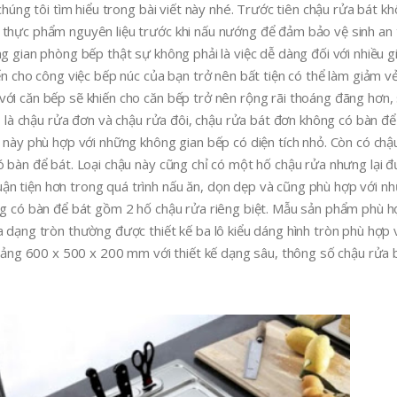
chúng tôi tìm hiểu trong bài viết này nhé. Trước tiên chậu rửa bát kh
 thực phẩm nguyên liệu trước khi nấu nướng để đảm bảo vệ sinh an 
g gian phòng bếp thật sự không phải là việc dễ dàng đối với nhiều gi
ến cho công việc bếp núc của bạn trở nên bất tiện có thể làm giảm v
với căn bếp sẽ khiến cho căn bếp trở nên rộng rãi thoáng đãng hơn,
ó là chậu rửa đơn và chậu rửa đôi, chậu rửa bát đơn không có bàn để 
n này phù hợp với những không gian bếp có diện tích nhỏ. Còn có chậ
ó bàn để bát. Loại chậu này cũng chỉ có một hố chậu rửa nhưng lại đ
ận tiện hơn trong quá trình nấu ăn, dọn dẹp và cũng phù hợp với n
ông có bàn để bát gồm 2 hố chậu rửa riêng biệt. Mẫu sản phẩm phù h
a dạng tròn thường được thiết kế ba lô kiểu dáng hình tròn phù hợp 
khoảng 600 x 500 x 200 mm với thiết kế dạng sâu, thông số chậu rửa