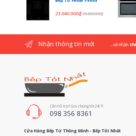
Bếp Từ Feuer F99SG
o
23.040.000
₫
28.800.000
₫
u
s
Nhận thông tin mới
...và nhận
th
e
l
Cần hỗ trợ? Gọi chúng tôi 24/7!
098 356 8361
Cửa Hàng Bếp Từ Thông Minh - Bếp Tốt Nhất