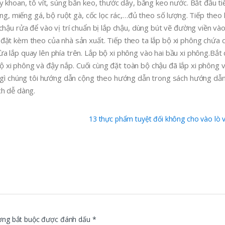
y khoan, tô vít, súng bắn keo, thước dây, băng keo nước. Bắt đầu ti
ống, miếng gá, bộ ruột gà, cốc lọc rác,…đủ theo số lượng. Tiếp theo 
chậu rửa để vào vị trí chuẩn bị lắp chậu, dùng bút vẽ đường viền và
đặt kèm theo của nhà sản xuất. Tiếp theo ta lắp bộ xi phông chứa c
a lắp quay lên phía trên. Lắp bộ xi phông vào hai bầu xi phông.Bắt
 bộ xi phông và đậy nắp. Cuối cùng đặt toàn bộ chậu đã lắp xi phông và
g gì chúng tôi hướng dẫn cộng theo hướng dẫn trong sách hướng dẫ
ch dễ dàng.
13 thực phẩm tuyệt đối không cho vào lò 
ờng bắt buộc được đánh dấu
*