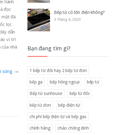
ến hành
là đọc
Bếp từ có tốn điện không?
o mặt đá
3 Tháng 6, 2020
ốc lọc
 dây dẫn
o vị trí
n của nhà
Bạn đang tìm gì?
1 bếp từ đôi hay 2 bếp từ đơn
vi sóng
→
bếp ga
bếp hồng ngoại
bếp từ
Bếp từ sunhouse
bếp từ đôi
bếp từ đơn
bếp điện từ
chi phí bếp điện từ và bếp gas
chính hãng
chảo chống dính