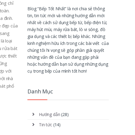
ông chỉ
Blog “Bếp Tốt Nhất” là nơi chia sẻ thông
toàn.
tin, tin tức mới và những hướng dẫn mới
a đình.
nhất về cách sử dụng bếp từ, bếp điện từ,
ẻ đẹp của
máy hút mùi, máy rửa bát, lò vi sóng, đồ
 sang
gia dụng và các thiết bị bếp khác. Những
là loại
kinh nghiệm hữu ích trong các bài viết của
u rửa bát
chúng tôi hi vọng sẽ góp phần giải quyết
ược thiết
những vấn đề của bạn đang gặp phải
hững
hoặc hướng dẫn bạn sử dụng những dụng
ợp với
cụ trong bếp của mình tốt hơn!
với nhà
 bát phổ
Danh Mục
Hướng dẫn
(28)
Tin tức
(14)