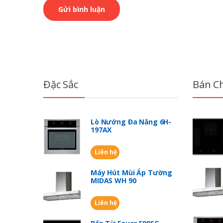
B
r
Đặc Sắc
Bán C
a
n
Lò Nướng Đa Năng 6H-
197AX
d
Liên hệ
s
Máy Hút Mùi Áp Tường
C
MIDAS WH 90
a
Liên hệ
r