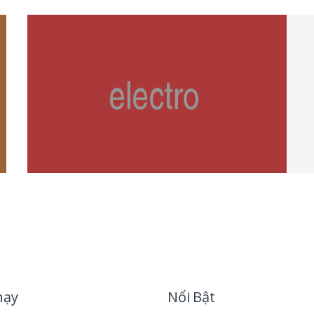
hạy
Nổi Bật