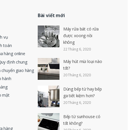
Bài viết mới
Máy rửa bát có rửa
được xoong nồi
ch vụ
không
nh toán
22 Tháng 6, 2020
a hàng online
Máy hút mùi loại nào
Quy định chung
tốt?
n chuyển giao hàng
20 Tháng 6, 2020
o hành
hàng
Dùng bếp từ hay bếp
o mật
ga tiết kiệm hơn?
20 Tháng 6, 2020
Bếp từ sunhouse có
tốt không?
ửa hàng