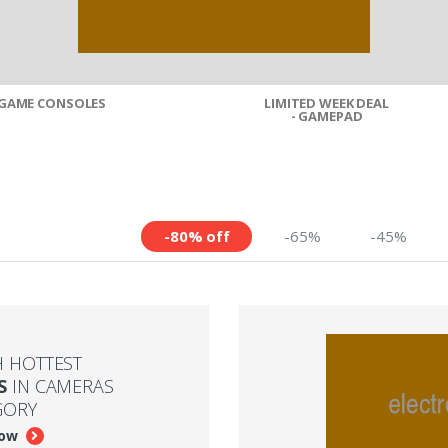
GAME CONSOLES
LIMITED WEEK DEAL
- GAMEPAD
-80% off
-65%
-45%
H HOTTEST
S
IN CAMERAS
GORY
now