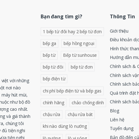
Bạn đang tìm gì?
Thông Tin
Giới thiệu
1 bếp từ đôi hay 2 bếp từ đơn
Điều khoản dị
bếp ga
bếp hồng ngoại
Hình thức tha
bếp từ
Bếp từ sunhouse
Hướng dẫn mu
Chính sách & 
bếp từ đôi
bếp từ đơn
Chính sách vậ
bếp điện từ
việt với những
Chính sách bả
một nơi nào
chi phí bếp điện từ và bếp gas
Quá trình đặt 
, máy hút mùi,
Chính sách bả
thuộc như bộ đồ
chính hãng
chảo chống dính
ượng cao nhất.
Blog
chậu rửa
chậu rửa bát
ng và giá thành
Liên hệ
a, chúng tôi
khi nào dùng lò nướng
Tuyển dụng
 đủ tiện nghi
Bản đồ đến c
ừa tiện nghi
lò nướng
lò vi sóng