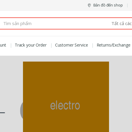
Bản đồ đến shop
arch
:
unt
Track your Order
Customer Service
Returns/Exchange