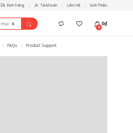
Đơn hàng
Tài khoản
Liên Hệ
Giới Thiệu
0
₫
0
FAQs
Product Support