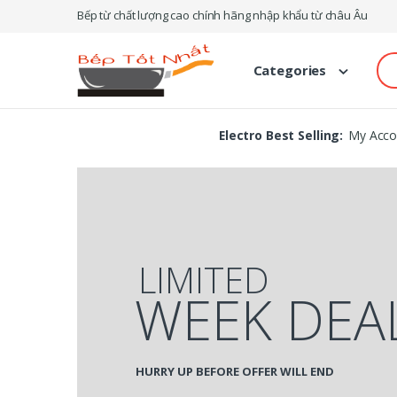
Skip
Skip
Bếp từ chất lượng cao chính hãng nhập khẩu từ châu Âu
to
to
navigation
content
Se
Categories
for
Electro Best Selling:
My Acco