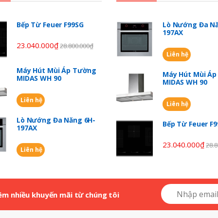
Bếp Từ Feuer F99SG
Lò Nướng Đa Nă
197AX
23.040.000
₫
28.800.000
₫
Liên hệ
Máy Hút Mùi Áp Tường
Máy Hút Mùi Á
MIDAS WH 90
MIDAS WH 90
Liên hệ
Liên hệ
Lò Nướng Đa Năng 6H-
Bếp Từ Feuer F
197AX
23.040.000
₫
28.8
Liên hệ
êm nhiều khuyến mãi từ chúng tôi