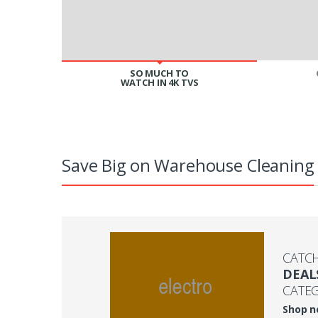
SO MUCH TO
WATCH IN 4K TVS
Save Big on Warehouse Cleaning
CATC
DEAL
CATE
Shop 