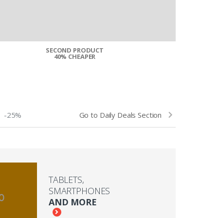
SECOND PRODUCT
$10 BUCKS O
40% CHEAPER
-25%
Go to Daily Deals Section
TABLETS,
SMARTPHONES
AND MORE