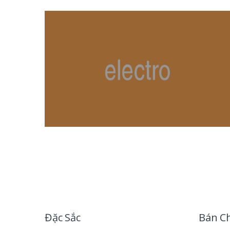
B
r
Đặc Sắc
Bán C