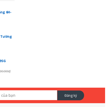
ng 6H-
p Tường
99SG
00.000
₫
Đăng ký