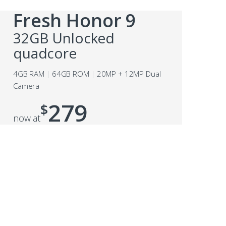
Fresh Honor 9
32GB Unlocked
quadcore
4GB RAM
64GB ROM
20MP + 12MP Dual
Camera
279
$
now at