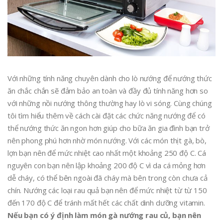
Với những tính năng chuyên dành cho lò nướng để nướng thức
ăn chắc chắn sẽ đảm bảo an toàn và đầy đủ tính năng hơn so
với những nồi nướng thông thường hay lò vi sóng. Cùng chúng
tôi tìm hiểu thêm về cách cài đặt các chức năng nướng để có
thể nướng thức ăn ngon hơn giúp cho bữa ăn gia đình bạn trở
nên phong phú hơn nhờ món nướng. Với các món thịt gà, bò,
lợn bạn nên để mức nhiệt cao nhất một khoảng 250 độ C. Cá
nguyên con bạn nên lập khoảng 200 độ C vì da cá mỏng hơn
dễ cháy, có thể bên ngoài đã cháy mà bên trong còn chưa cả
chín. Nướng các loại rau quả bạn nên để mức nhiệt từ từ 150
đến 170 độ C để tránh mất hết các chất dinh dưỡng vitamin.
Nếu bạn có ý định làm món gà nướng rau củ, bạn nên