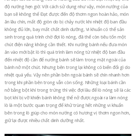
độ nướng hẹn giờ. Với cách sử dụng như vậy, món nướng của
bạn sẽ không thể Đạt được đến độ thơm ngon hoàn hảo, món
ăn lâu chín, mất độ giòn do bị chảy nước khi nhiệt độ ban đầu
không đủ lớn, bay mất chất dinh dưỡng, Vi khuẩn có thể sản
sinh trong quá trình chờ đợi lò nóng, đã thế còn tiêu tốn một
chút điện năng không cần thiết. Khi nướng bánh nếu đưa món
ăn vào mới bật lò thì quá trình làm nóng từ nhiệt độ ban đầu
đến nhiệt độ cần để nướng bánh sẽ làm trong mặt ngoài của
bánh nở một chút. Nhưng bên trong lại không có biến đổi gì do
nhiệt quá yếu. Vậy nên phần bên ngoài bánh sẽ chín nhanh hơn
trong khi phần bên trong vẫn còn sống. Những loại bánh cần
nở bằng bột khí trong trứng thì việc đợi lâu để lò nóng sẽ là các
bọt khí bị vỡ khiến bánh không thể nở được.ngoài ra làm nóng
lò là một bước quan trọng để khử trùng hết những vi khuẩn
bên trong lò giúp cho món nướng có hương vị thơm ngon hơn,
giữ lại được nhiều chất dinh dưỡng nhất.