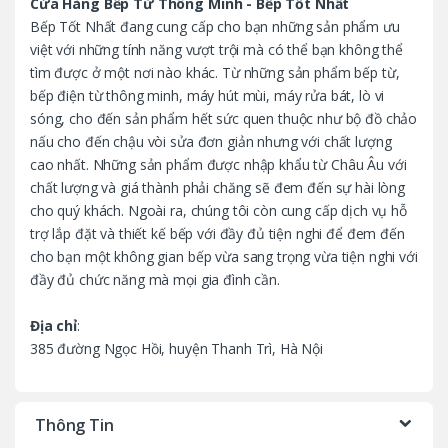
C
Cửa Hàng Bếp Từ Thông Minh - Bếp Tốt Nhất
Bếp Tốt Nhất đang cung cấp cho bạn những sản phẩm ưu
a
việt với những tính năng vượt trội mà có thể bạn không thể
tìm được ở một nơi nào khác. Từ những sản phẩm bếp từ,
r
bếp điện từ thông minh, máy hút mùi, máy rửa bát, lò vi
o
sóng, cho đến sản phẩm hết sức quen thuộc như bộ đồ chảo
nấu cho đến chậu vòi sửa đơn giản nhưng với chất lượng
u
cao nhất. Những sản phẩm được nhập khẩu từ Châu Âu với
chất lượng và giá thành phải chăng sẽ đem đến sự hài lòng
s
cho quý khách. Ngoài ra, chúng tôi còn cung cấp dịch vụ hỗ
trợ lắp đặt và thiết kế bếp với đầy đủ tiện nghi để đem đến
e
cho bạn một không gian bếp vừa sang trọng vừa tiện nghi với
l
đầy đủ chức năng mà mọi gia đình cần.
Địa chỉ
:
385 đường Ngọc Hồi, huyện Thanh Trì, Hà Nội
Thông Tin