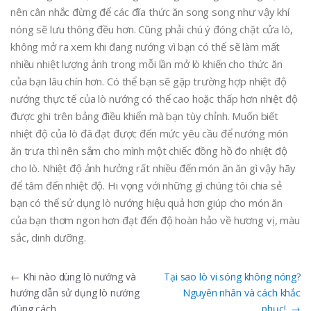
nên cân nhắc đừng để các đĩa thức ăn song song như vậy khí
nóng sẽ lưu thông đều hơn. Cũng phải chú ý đóng chặt cửa lò,
không mở ra xem khi đang nướng vì bạn có thể sẽ làm mất
nhiều nhiệt lượng ảnh trong mỗi lần mở lò khiến cho thức ăn
của bạn lâu chín hơn. Có thể bạn sẽ gặp trường hợp nhiệt độ
nướng thực tế của lò nướng có thể cao hoặc thấp hơn nhiệt độ
được ghi trên bảng điều khiển mà bạn tùy chỉnh. Muốn biết
nhiệt độ của lò đã đạt được đến mức yêu cầu để nướng món
ăn trưa thì nên sắm cho mình một chiếc đồng hồ đo nhiệt độ
cho lò. Nhiệt độ ảnh hưởng rất nhiều đến món ăn ăn gì vậy hãy
để tâm đến nhiệt độ. Hi vọng với những gì chúng tôi chia sẻ
bạn có thể sử dụng lò nướng hiệu quả hơn giúp cho món ăn
của bạn thơm ngon hơn đạt đến độ hoàn hảo về hương vị, màu
sắc, dinh dưỡng.
Điều
←
Khi nào dùng lò nướng và
Tại sao lò vi sóng không nóng?
hướng dẫn sử dụng lò nướng
Nguyên nhân và cách khắc
hướng
đúng cách
phục!
→