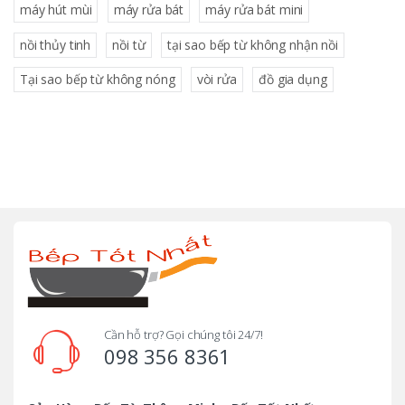
máy hút mùi
máy rửa bát
máy rửa bát mini
nồi thủy tinh
nồi từ
tại sao bếp từ không nhận nồi
Tại sao bếp từ không nóng
vòi rửa
đồ gia dụng
B
r
a
n
d
Cần hỗ trợ? Gọi chúng tôi 24/7!
098 356 8361
s