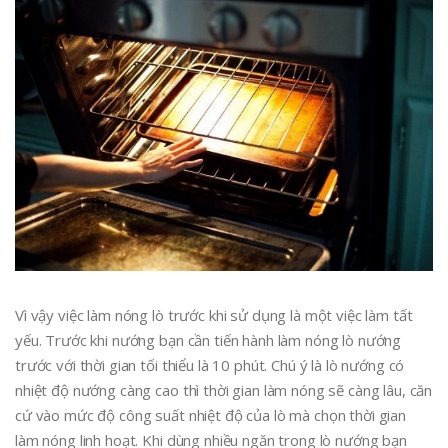
Vì vậy việc làm nóng lò trước khi sử dụng là một việc làm tất
yếu. Trước khi nướng bạn cần tiến hành làm nóng lò nướng
trước với thời gian tối thiểu là 10 phút. Chú ý là lò nướng có
nhiệt độ nướng càng cao thì thời gian làm nóng sẽ càng lâu, căn
cứ vào mức độ công suất nhiệt độ của lò mà chọn thời gian
làm nóng linh hoạt. Khi dùng nhiều ngăn trong lò nướng bạn