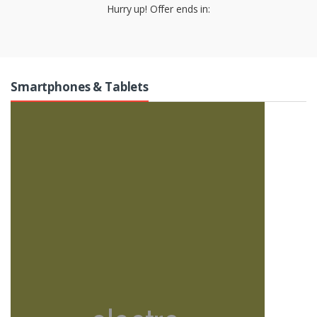
Hurry up! Offer ends in:
r
o
u
Smartphones & Tablets
s
e
l
T
a
b
s