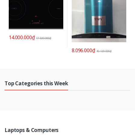
14.000.000
₫
17.500.000
₫
8.096.000
₫
10.120.000
₫
Top Categories this Week
Laptops & Computers