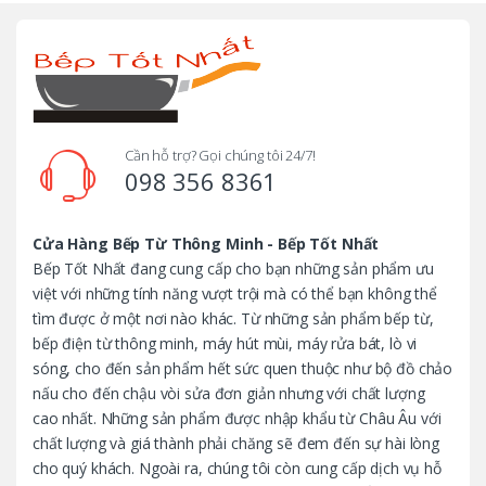
r
a
n
d
Cần hỗ trợ? Gọi chúng tôi 24/7!
098 356 8361
s
C
Cửa Hàng Bếp Từ Thông Minh - Bếp Tốt Nhất
Bếp Tốt Nhất đang cung cấp cho bạn những sản phẩm ưu
a
việt với những tính năng vượt trội mà có thể bạn không thể
tìm được ở một nơi nào khác. Từ những sản phẩm bếp từ,
r
bếp điện từ thông minh, máy hút mùi, máy rửa bát, lò vi
o
sóng, cho đến sản phẩm hết sức quen thuộc như bộ đồ chảo
nấu cho đến chậu vòi sửa đơn giản nhưng với chất lượng
u
cao nhất. Những sản phẩm được nhập khẩu từ Châu Âu với
chất lượng và giá thành phải chăng sẽ đem đến sự hài lòng
s
cho quý khách. Ngoài ra, chúng tôi còn cung cấp dịch vụ hỗ