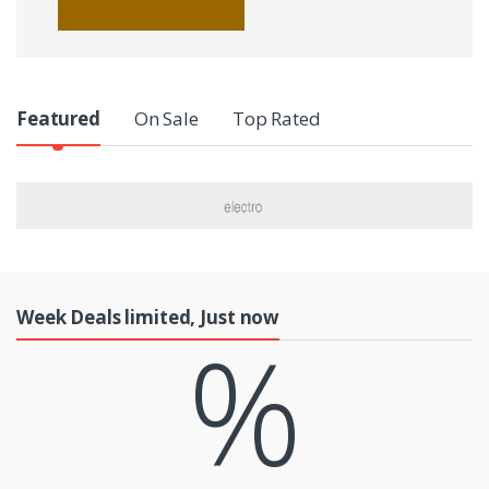
P
Featured
On Sale
Top Rated
r
o
d
u
Week Deals limited, Just now
%
c
t
C
a