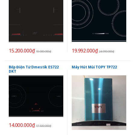
15.200.000
₫
19.992.000
₫
19.000.000
₫
24.990.000
₫
Bếp Điện Từ Dmestik ES722
Máy Hút Mùi TOPY TP722
DKT
14.000.000
₫
17.500.000
₫