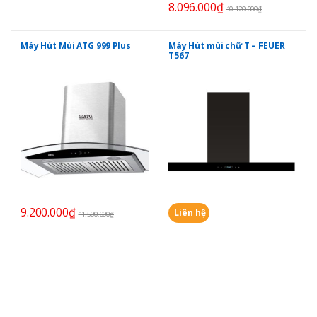
8.096.000
₫
10.120.000
₫
Máy Hút Mùi ATG 999 Plus
Máy Hút mùi chữ T – FEUER
T567
9.200.000
₫
Liên hệ
11.500.000
₫
B