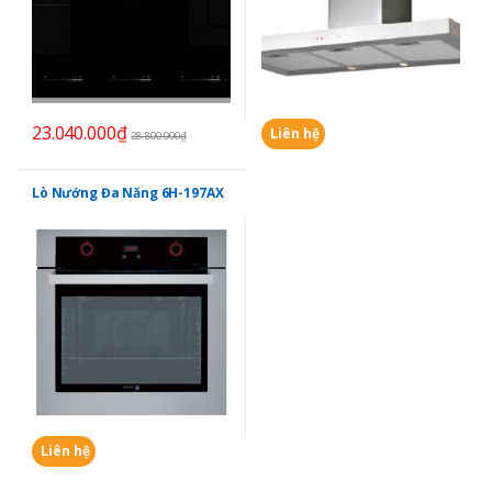
23.040.000
₫
Liên hệ
28.800.000
₫
Lò Nướng Đa Năng 6H-197AX
Liên hệ