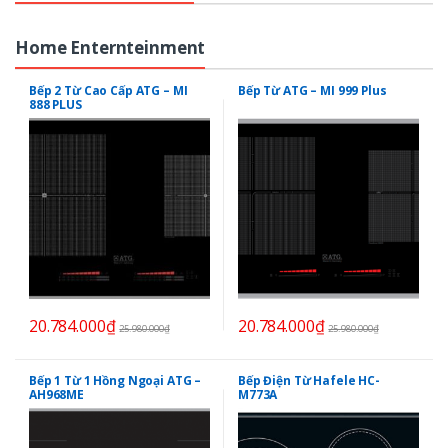
Home Enternteinment
Bếp 2 Từ Cao Cấp ATG – MI
Bếp Từ ATG – MI 999 Plus
888 PLUS
20.784.000
₫
20.784.000
₫
25.980.000
₫
25.980.000
₫
Bếp 1 Từ 1 Hồng Ngoại ATG –
Bếp Điện Từ Hafele HC-
AH968ME
M773A