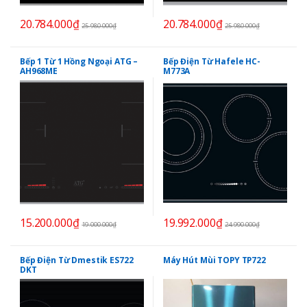
20.784.000
₫
20.784.000
₫
25.980.000
₫
25.980.000
₫
Bếp 1 Từ 1 Hồng Ngoại ATG –
Bếp Điện Từ Hafele HC-
AH968ME
M773A
15.200.000
₫
19.992.000
₫
19.000.000
₫
24.990.000
₫
Bếp Điện Từ Dmestik ES722
Máy Hút Mùi TOPY TP722
DKT