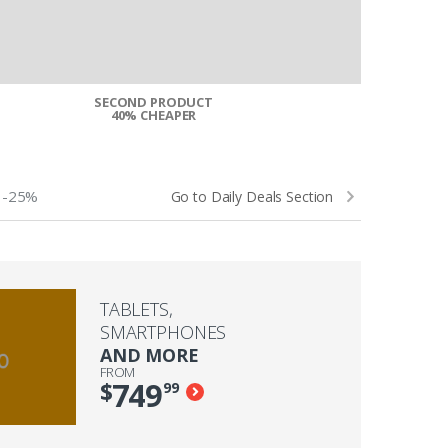
SECOND PRODUCT
$10 BUCKS O
40% CHEAPER
-25%
Go to Daily Deals Section
TABLETS,
SMARTPHONES
AND MORE
FROM
749
$
99