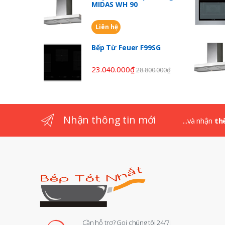
C
MIDAS WH 90
a
Liên hệ
r
Bếp Từ Feuer F99SG
o
23.040.000
₫
28.800.000
₫
u
s
Nhận thông tin mới
...và nhận
th
e
l
Cần hỗ trợ? Gọi chúng tôi 24/7!