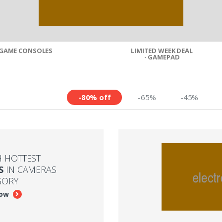
GAME CONSOLES
LIMITED WEEK DEAL
- GAMEPAD
-80% off
-65%
-45%
H HOTTEST
S
IN CAMERAS
GORY
now