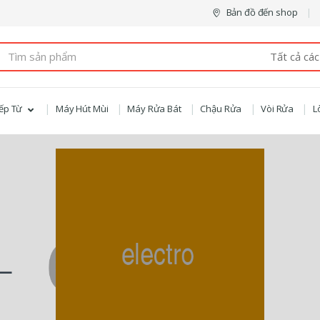
Bản đồ đến shop
arch
:
ếp Từ
Máy Hút Mùi
Máy Rửa Bát
Chậu Rửa
Vòi Rửa
L