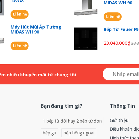
197AX
MIDAS WH 90
Liên hệ
Liên hệ
Máy Hút Mùi Áp Tường
Bếp Từ Feuer F
MIDAS WH 90
23.040.000
₫
28.8
Liên hệ
êm nhiều khuyến mãi từ chúng tôi
Bạn đang tìm gì?
Thông Tin
Giới thiệu
1 bếp từ đôi hay 2 bếp từ đơn
Điều khoản dị
bếp ga
bếp hồng ngoại
Hình thức tha