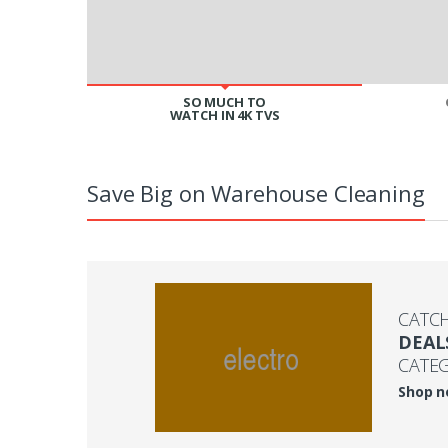
SO MUCH TO
WATCH IN 4K TVS
Save Big on Warehouse Cleaning
CATC
DEAL
CATE
Shop 