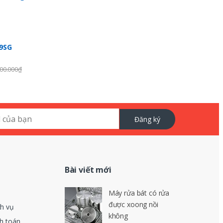
99SG
00.000
₫
Đăng ký
Bài viết mới
Máy rửa bát có rửa
được xoong nồi
ch vụ
không
nh toán