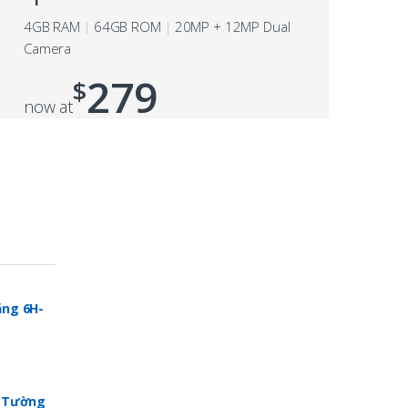
4GB RAM
64GB ROM
20MP + 12MP Dual
Camera
279
$
now at
ng 6H-
p Tường