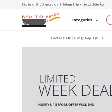
Skip
Skip
Bếp từ chất lượng cao chính hãng nhập khẩu từ châu Âu
to
to
navigation
content
Se
Categories
for
Electro Best Selling:
Bếp Điện Từ
B