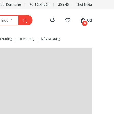
Đơn hàng
Tài khoản
Liên Hệ
Giới Thiệu
0
₫
0
ò Nướng
Lò Vi Sóng
Đồ Gia Dụng