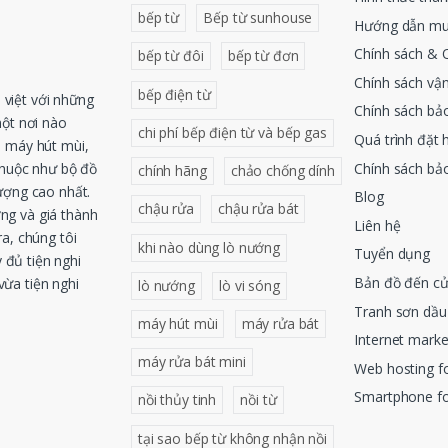
bếp từ
Bếp từ sunhouse
Hướng dẫn mu
Chính sách & 
bếp từ đôi
bếp từ đơn
Chính sách vậ
bếp điện từ
việt với những
Chính sách bả
một nơi nào
chi phí bếp điện từ và bếp gas
Quá trình đặt 
, máy hút mùi,
Chính sách bả
thuộc như bộ đồ
chính hãng
chảo chống dính
ượng cao nhất.
Blog
chậu rửa
chậu rửa bát
ng và giá thành
Liên hệ
a, chúng tôi
khi nào dùng lò nướng
Tuyển dụng
 đủ tiện nghi
Bản đồ đến c
ừa tiện nghi
lò nướng
lò vi sóng
Tranh sơn dầu
máy hút mùi
máy rửa bát
Internet mark
máy rửa bát mini
Web hosting 
Smartphone f
nồi thủy tinh
nồi từ
tại sao bếp từ không nhận nồi